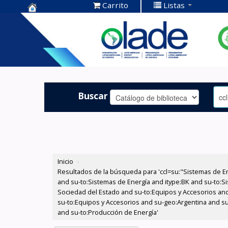
Carrito
Listas
Centro de
Documentación
OLADE -
Buscar
Inicio
›
Resultados de la búsqueda para 'ccl=su:"Sistemas de E
and su-to:Sistemas de Energía and itype:BK and su-to:Si
Sociedad del Estado and su-to:Equipos y Accesorios and
su-to:Equipos y Accesorios and su-geo:Argentina and su
and su-to:Producción de Energía'