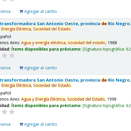
eserva
Agregar al carrito
 transformadora San Antonio Oeste, provincia
de
Río Negro
y
Energía
Eléctrica,
Sociedad
de
l
Estado
.
spañol
enos Aires:
Agua
y
energía
eléctrica,
sociedad
de
l
estado
, 1988
lidad:
Ítems disponibles para préstamo:
Signatura topográfica:
62
eserva
Agregar al carrito
 transformadora San Antonio Oeste, provincia
de
Río Negro
y
Energía
Eléctrica,
Sociedad
de
l
Estado
.
spañol
enos Aires:
Agua
y
Energía
Eléctrica,
Sociedad
de
l
Estado
, 1998
lidad:
Ítems disponibles para préstamo:
Signatura topográfica:
62
eserva
Agregar al carrito