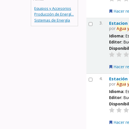
Equipos y Accesorios
Hacer r
Producción de Energí...
Sistemas de Energía
3.
Estacion
por
Agua
Idioma:
E
Editor:
Bu
Disponibi
Hacer r
4.
Estación
por
Agua
Idioma:
E
Editor:
Bu
Disponibi
Hacer r