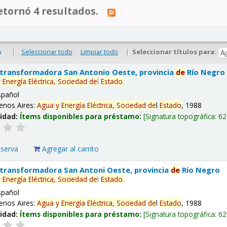
tornó 4 resultados.
|
Seleccionar todo
Limpiar todo
|
Seleccionar títulos para:
o
 transformadora San Antonio Oeste, provincia
de
Río Negro
y
Energía
Eléctrica,
Sociedad
de
l
Estado
.
spañol
enos Aires:
Agua
y
Energía
Eléctrica,
Sociedad
de
l
Estado
, 1988
lidad:
Ítems disponibles para préstamo:
Signatura topográfica:
62
eserva
Agregar al carrito
 transformadora San Antoni Oeste, provincia
de
Río Negro
y
Energía
Eléctrica,
Sociedad
de
l
Estado
.
spañol
enos Aires:
Agua
y
Energía
Eléctrica,
Sociedad
de
l
Estado
, 1988
lidad:
Ítems disponibles para préstamo:
Signatura topográfica:
62