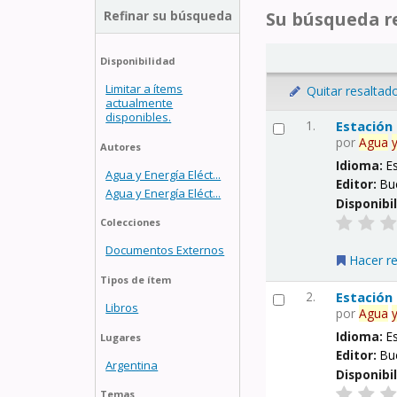
Refinar su búsqueda
Su búsqueda re
Disponibilidad
Limitar a ítems
Quitar resaltad
actualmente
disponibles.
1.
Estación
por
Agua
Autores
Idioma:
E
Agua y Energía Eléct...
Editor:
Bu
Agua y Energía Eléct...
Disponibi
Colecciones
Documentos Externos
Hacer r
Tipos de ítem
2.
Estación
Libros
por
Agua
Idioma:
E
Lugares
Editor:
Bu
Argentina
Disponibi
Temas