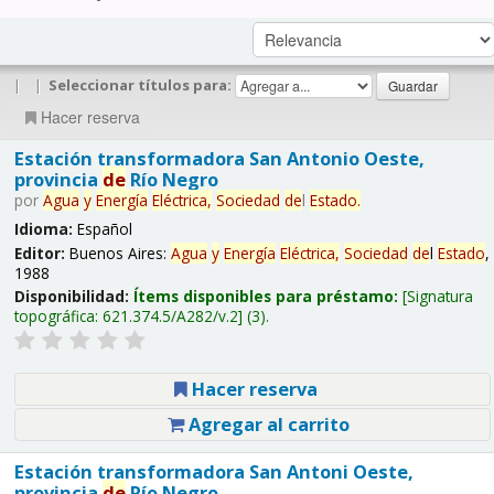
|
|
Seleccionar títulos para:
Hacer reserva
Estación transformadora San Antonio Oeste,
provincia
de
Río Negro
por
Agua
y
Energía
Eléctrica,
Sociedad
de
l
Estado
.
Idioma:
Español
Editor:
Buenos Aires:
Agua
y
Energía
Eléctrica,
Sociedad
de
l
Estado
,
1988
Disponibilidad:
Ítems disponibles para préstamo:
Signatura
topográfica:
621.374.5/A282/v.2
(3).
Hacer reserva
Agregar al carrito
Estación transformadora San Antoni Oeste,
provincia
de
Río Negro