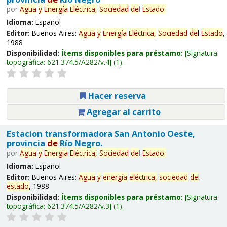
por
Agua
y
Energía
Eléctrica,
Sociedad
de
l
Estado
.
Idioma:
Español
Editor:
Buenos Aires:
Agua
y
Energía
Eléctrica,
Sociedad
de
l
Estado
,
1988
Disponibilidad:
Ítems disponibles para préstamo:
Signatura
topográfica:
621.374.5/A282/v.4
(1).
Hacer reserva
Agregar al carrito
Estacion transformadora San Antonio Oeste,
provincia
de
Río Negro.
por
Agua
y
Energía
Eléctrica,
Sociedad
de
l
Estado
.
Idioma:
Español
Editor:
Buenos Aires:
Agua
y
energía
eléctrica,
sociedad
de
l
estado
, 1988
Disponibilidad:
Ítems disponibles para préstamo:
Signatura
topográfica:
621.374.5/A282/v.3
(1).