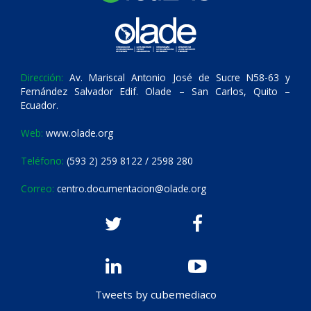
Dirección:
Av. Mariscal Antonio José de Sucre N58-63 y
Fernández Salvador Edif. Olade – San Carlos, Quito –
Ecuador.
Web:
www.olade.org
Teléfono:
(593 2) 259 8122 / 2598 280
Correo:
centro.documentacion@olade.org
Tweets by cubemediaco