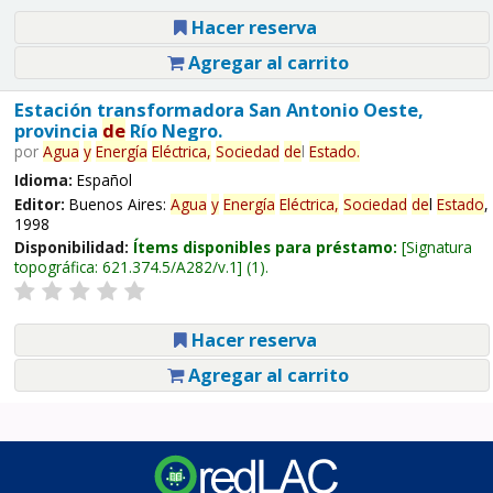
Hacer reserva
Agregar al carrito
Estación transformadora San Antonio Oeste,
provincia
de
Río Negro.
por
Agua
y
Energía
Eléctrica,
Sociedad
de
l
Estado
.
Idioma:
Español
Editor:
Buenos Aires:
Agua
y
Energía
Eléctrica,
Sociedad
de
l
Estado
,
1998
Disponibilidad:
Ítems disponibles para préstamo:
Signatura
topográfica:
621.374.5/A282/v.1
(1).
Hacer reserva
Agregar al carrito