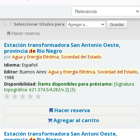
|
|
Seleccionar títulos para:
Hacer reserva
Estación transformadora San Antonio Oeste,
provincia
de
Río Negro
por
Agua
y
Energía
Eléctrica,
Sociedad
de
l
Estado
.
Idioma:
Español
Editor:
Buenos Aires:
Agua
y
Energía
Eléctrica,
Sociedad
de
l
Estado
,
1988
Disponibilidad:
Ítems disponibles para préstamo:
Signatura
topográfica:
621.374.5/A282/v.2
(3).
Hacer reserva
Agregar al carrito
Estación transformadora San Antoni Oeste,
provincia
de
Río Negro