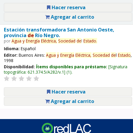
Hacer reserva
Agregar al carrito
Estación transformadora San Antonio Oeste,
provincia
de
Río Negro.
por
Agua
y
Energía
Eléctrica,
Sociedad
de
l
Estado
.
Idioma:
Español
Editor:
Buenos Aires:
Agua
y
Energía
Eléctrica,
Sociedad
de
l
Estado
,
1998
Disponibilidad:
Ítems disponibles para préstamo:
Signatura
topográfica:
621.374.5/A282/v.1
(1).
Hacer reserva
Agregar al carrito