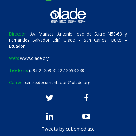
Dirección:
Av. Mariscal Antonio José de Sucre N58-63 y
Fernández Salvador Edif. Olade – San Carlos, Quito –
Ecuador.
Web:
www.olade.org
Teléfono:
(593 2) 259 8122 / 2598 280
Correo:
centro.documentacion@olade.org
Tweets by cubemediaco