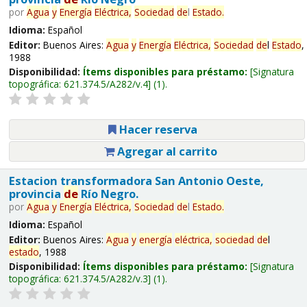
por
Agua
y
Energía
Eléctrica,
Sociedad
de
l
Estado
.
Idioma:
Español
Editor:
Buenos Aires:
Agua
y
Energía
Eléctrica,
Sociedad
de
l
Estado
,
1988
Disponibilidad:
Ítems disponibles para préstamo:
Signatura
topográfica:
621.374.5/A282/v.4
(1).
Hacer reserva
Agregar al carrito
Estacion transformadora San Antonio Oeste,
provincia
de
Río Negro.
por
Agua
y
Energía
Eléctrica,
Sociedad
de
l
Estado
.
Idioma:
Español
Editor:
Buenos Aires:
Agua
y
energía
eléctrica,
sociedad
de
l
estado
, 1988
Disponibilidad:
Ítems disponibles para préstamo:
Signatura
topográfica:
621.374.5/A282/v.3
(1).