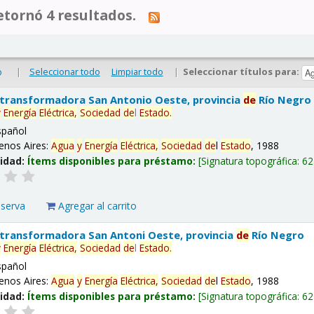
tornó 4 resultados.
|
Seleccionar todo
Limpiar todo
|
Seleccionar títulos para:
o
 transformadora San Antonio Oeste, provincia
de
Río Negro
y
Energía
Eléctrica,
Sociedad
de
l
Estado
.
spañol
enos Aires:
Agua
y
Energía
Eléctrica,
Sociedad
de
l
Estado
, 1988
lidad:
Ítems disponibles para préstamo:
Signatura topográfica:
62
eserva
Agregar al carrito
 transformadora San Antoni Oeste, provincia
de
Río Negro
y
Energía
Eléctrica,
Sociedad
de
l
Estado
.
spañol
enos Aires:
Agua
y
Energía
Eléctrica,
Sociedad
de
l
Estado
, 1988
lidad:
Ítems disponibles para préstamo:
Signatura topográfica:
62