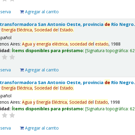
eserva
Agregar al carrito
 transformadora San Antonio Oeste, provincia
de
Río Negro
y
Energía
Eléctrica,
Sociedad
de
l
Estado
.
spañol
enos Aires:
Agua
y
energía
eléctrica,
sociedad
de
l
estado
, 1988
lidad:
Ítems disponibles para préstamo:
Signatura topográfica:
62
eserva
Agregar al carrito
 transformadora San Antonio Oeste, provincia
de
Río Negro
y
Energía
Eléctrica,
Sociedad
de
l
Estado
.
spañol
enos Aires:
Agua
y
Energía
Eléctrica,
Sociedad
de
l
Estado
, 1998
lidad:
Ítems disponibles para préstamo:
Signatura topográfica:
62
eserva
Agregar al carrito