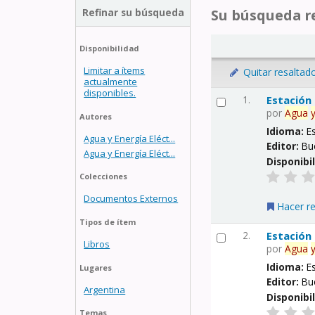
Refinar su búsqueda
Su búsqueda re
Disponibilidad
Limitar a ítems
Quitar resaltad
actualmente
disponibles.
1.
Estación
por
Agua
Autores
Idioma:
E
Agua y Energía Eléct...
Editor:
Bu
Agua y Energía Eléct...
Disponibi
Colecciones
Documentos Externos
Hacer r
Tipos de ítem
2.
Estación
Libros
por
Agua
Idioma:
E
Lugares
Editor:
Bu
Argentina
Disponibi
Temas