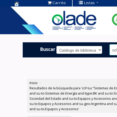
Carrito
Listas
Centro de
Documentación
OLADE -
Buscar
Inicio
›
Resultados de la búsqueda para 'ccl=su:"Sistemas de E
and su-to:Sistemas de Energía and itype:BK and su-to:Si
Sociedad del Estado and su-to:Equipos y Accesorios and
su-to:Equipos y Accesorios and su-geo:Argentina and su
and su-to:Equipos y Accesorios'