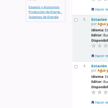
Equipos y Accesorios
Hacer r
Producción de Energí...
Sistemas de Energía
3.
Estacion
por
Agua
Idioma:
E
Editor:
Bu
Disponibi
Hacer r
4.
Estación
por
Agua
Idioma:
E
Editor:
Bu
Disponibi
Hacer r