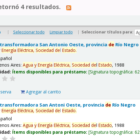
tornó 4 resultados.
|
Seleccionar todo
Limpiar todo
|
Seleccionar títulos para:
o
 transformadora San Antonio Oeste, provincia
de
Río Negro
y
Energía
Eléctrica,
Sociedad
de
l
Estado
.
spañol
enos Aires:
Agua
y
Energía
Eléctrica,
Sociedad
de
l
Estado
, 1988
lidad:
Ítems disponibles para préstamo:
Signatura topográfica:
62
eserva
Agregar al carrito
 transformadora San Antoni Oeste, provincia
de
Río Negro
y
Energía
Eléctrica,
Sociedad
de
l
Estado
.
spañol
enos Aires:
Agua
y
Energía
Eléctrica,
Sociedad
de
l
Estado
, 1988
lidad:
Ítems disponibles para préstamo:
Signatura topográfica:
62