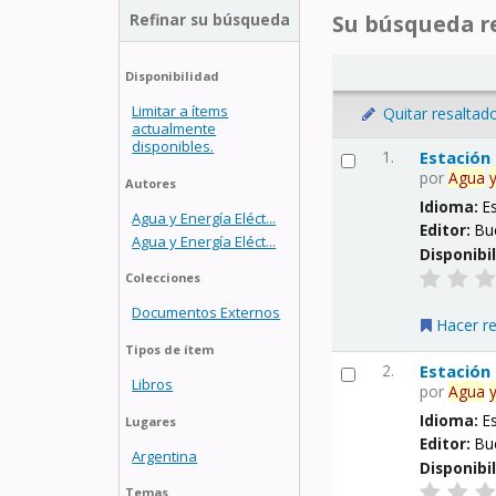
Refinar su búsqueda
Su búsqueda re
Disponibilidad
Limitar a ítems
Quitar resaltad
actualmente
disponibles.
1.
Estación
por
Agua
Autores
Idioma:
E
Agua y Energía Eléct...
Editor:
Bu
Agua y Energía Eléct...
Disponibi
Colecciones
Documentos Externos
Hacer r
Tipos de ítem
2.
Estación
Libros
por
Agua
Idioma:
E
Lugares
Editor:
Bu
Argentina
Disponibi
Temas