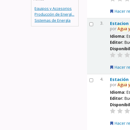
Equipos y Accesorios
Hacer r
Producción de Energí...
Sistemas de Energía
3.
Estacion
por
Agua
Idioma:
E
Editor:
Bu
Disponibi
Hacer r
4.
Estación
por
Agua
Idioma:
E
Editor:
Bu
Disponibi
Hacer r