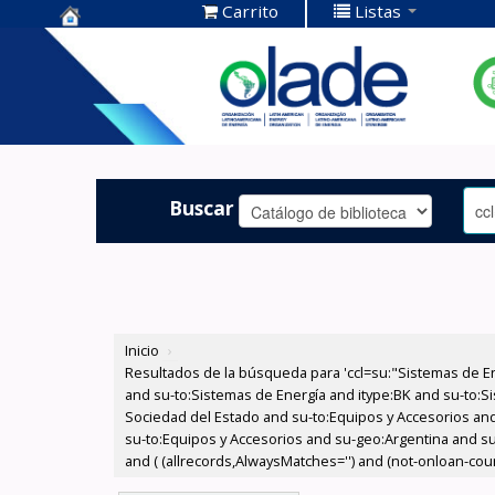
Carrito
Listas
Centro de
Documentación
OLADE -
Buscar
Inicio
›
Resultados de la búsqueda para 'ccl=su:"Sistemas de E
and su-to:Sistemas de Energía and itype:BK and su-to:Si
Sociedad del Estado and su-to:Equipos y Accesorios and
su-to:Equipos y Accesorios and su-geo:Argentina and su
and ( (allrecords,AlwaysMatches='') and (not-onloan-count