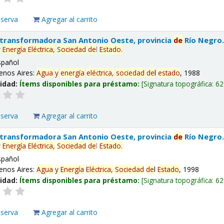
eserva
Agregar al carrito
 transformadora San Antonio Oeste, provincia
de
Río Negro
y
Energía
Eléctrica,
Sociedad
de
l
Estado
.
spañol
enos Aires:
Agua
y
energía
eléctrica,
sociedad
de
l
estado
, 1988
lidad:
Ítems disponibles para préstamo:
Signatura topográfica:
62
eserva
Agregar al carrito
 transformadora San Antonio Oeste, provincia
de
Río Negro
y
Energía
Eléctrica,
Sociedad
de
l
Estado
.
spañol
enos Aires:
Agua
y
Energía
Eléctrica,
Sociedad
de
l
Estado
, 1998
lidad:
Ítems disponibles para préstamo:
Signatura topográfica:
62
eserva
Agregar al carrito