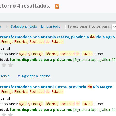
tornó 4 resultados.
|
Seleccionar todo
Limpiar todo
|
Seleccionar títulos para:
o
 transformadora San Antonio Oeste, provincia
de
Río Negro
y
Energía
Eléctrica,
Sociedad
de
l
Estado
.
spañol
enos Aires:
Agua
y
Energía
Eléctrica,
Sociedad
de
l
Estado
, 1988
lidad:
Ítems disponibles para préstamo:
Signatura topográfica:
62
eserva
Agregar al carrito
 transformadora San Antoni Oeste, provincia
de
Río Negro
y
Energía
Eléctrica,
Sociedad
de
l
Estado
.
spañol
enos Aires:
Agua
y
Energía
Eléctrica,
Sociedad
de
l
Estado
, 1988
lidad:
Ítems disponibles para préstamo:
Signatura topográfica:
62