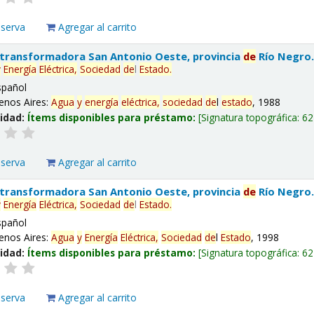
eserva
Agregar al carrito
 transformadora San Antonio Oeste, provincia
de
Río Negro
y
Energía
Eléctrica,
Sociedad
de
l
Estado
.
spañol
enos Aires:
Agua
y
energía
eléctrica,
sociedad
de
l
estado
, 1988
lidad:
Ítems disponibles para préstamo:
Signatura topográfica:
62
eserva
Agregar al carrito
 transformadora San Antonio Oeste, provincia
de
Río Negro
y
Energía
Eléctrica,
Sociedad
de
l
Estado
.
spañol
enos Aires:
Agua
y
Energía
Eléctrica,
Sociedad
de
l
Estado
, 1998
lidad:
Ítems disponibles para préstamo:
Signatura topográfica:
62
eserva
Agregar al carrito