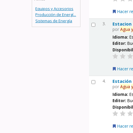
Equipos y Accesorios
Hacer r
Producción de Energí...
Sistemas de Energía
3.
Estacion
por
Agua
Idioma:
E
Editor:
Bu
Disponibi
Hacer r
4.
Estación
por
Agua
Idioma:
E
Editor:
Bu
Disponibi
Hacer r