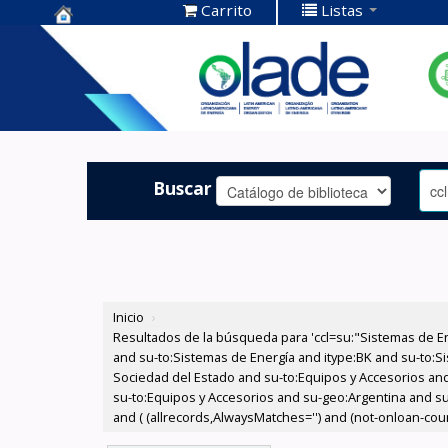
Carrito
Listas
Centro de
Documentación
OLADE -
Buscar
Inicio
›
Resultados de la búsqueda para 'ccl=su:"Sistemas de E
and su-to:Sistemas de Energía and itype:BK and su-to:Si
Sociedad del Estado and su-to:Equipos y Accesorios and
su-to:Equipos y Accesorios and su-geo:Argentina and su
and ( (allrecords,AlwaysMatches='') and (not-onloan-count