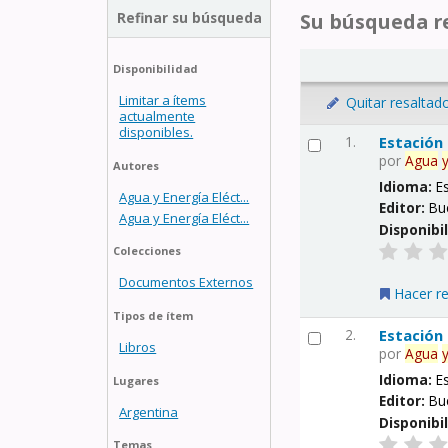
Refinar su búsqueda
Su búsqueda re
Disponibilidad
Limitar a ítems
Quitar resaltad
actualmente
disponibles.
1.
Estación
por
Agua
Autores
Idioma:
E
Agua y Energía Eléct...
Editor:
Bu
Agua y Energía Eléct...
Disponibi
Colecciones
Documentos Externos
Hacer r
Tipos de ítem
2.
Estación
Libros
por
Agua
Idioma:
E
Lugares
Editor:
Bu
Argentina
Disponibi
Temas