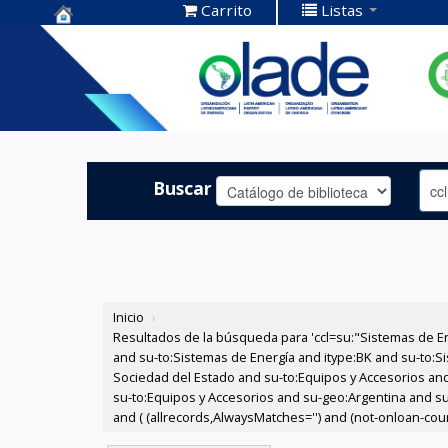
Carrito
Listas
Centro de
Documentación
OLADE -
Buscar
Inicio
›
Resultados de la búsqueda para 'ccl=su:"Sistemas de E
and su-to:Sistemas de Energía and itype:BK and su-to:Si
Sociedad del Estado and su-to:Equipos y Accesorios and
su-to:Equipos y Accesorios and su-geo:Argentina and su
and ( (allrecords,AlwaysMatches='') and (not-onloan-count