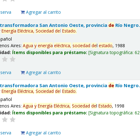
eserva
Agregar al carrito
 transformadora San Antonio Oeste, provincia
de
Río Negro
y
Energía
Eléctrica,
Sociedad
de
l
Estado
.
spañol
enos Aires:
Agua
y
energía
eléctrica,
sociedad
de
l
estado
, 1988
lidad:
Ítems disponibles para préstamo:
Signatura topográfica:
62
eserva
Agregar al carrito
 transformadora San Antonio Oeste, provincia
de
Río Negro
y
Energía
Eléctrica,
Sociedad
de
l
Estado
.
spañol
enos Aires:
Agua
y
Energía
Eléctrica,
Sociedad
de
l
Estado
, 1998
lidad:
Ítems disponibles para préstamo:
Signatura topográfica:
62
eserva
Agregar al carrito