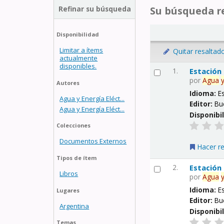
Refinar su búsqueda
Su búsqueda re
Disponibilidad
Limitar a ítems
Quitar resaltad
actualmente
disponibles.
1.
Estación
por
Agua
Autores
Idioma:
E
Agua y Energía Eléct...
Editor:
Bu
Agua y Energía Eléct...
Disponibi
Colecciones
Documentos Externos
Hacer r
Tipos de ítem
2.
Estación
Libros
por
Agua
Idioma:
E
Lugares
Editor:
Bu
Argentina
Disponibi
Temas