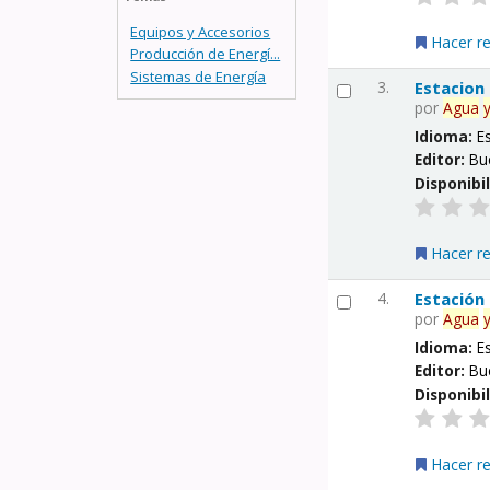
Equipos y Accesorios
Hacer r
Producción de Energí...
Sistemas de Energía
3.
Estacion
por
Agua
Idioma:
E
Editor:
Bu
Disponibi
Hacer r
4.
Estación
por
Agua
Idioma:
E
Editor:
Bu
Disponibi
Hacer r