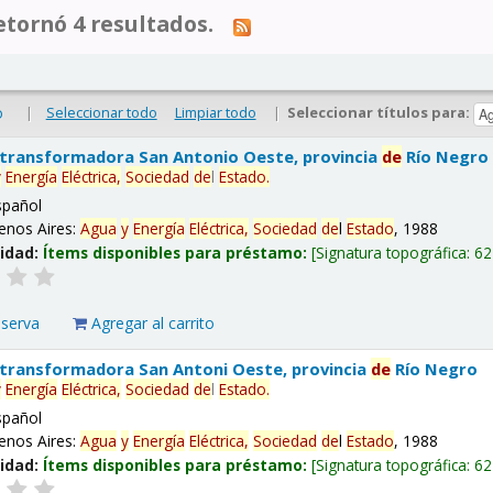
tornó 4 resultados.
|
Seleccionar todo
Limpiar todo
|
Seleccionar títulos para:
o
 transformadora San Antonio Oeste, provincia
de
Río Negro
y
Energía
Eléctrica,
Sociedad
de
l
Estado
.
spañol
enos Aires:
Agua
y
Energía
Eléctrica,
Sociedad
de
l
Estado
, 1988
lidad:
Ítems disponibles para préstamo:
Signatura topográfica:
62
eserva
Agregar al carrito
 transformadora San Antoni Oeste, provincia
de
Río Negro
y
Energía
Eléctrica,
Sociedad
de
l
Estado
.
spañol
enos Aires:
Agua
y
Energía
Eléctrica,
Sociedad
de
l
Estado
, 1988
lidad:
Ítems disponibles para préstamo:
Signatura topográfica:
62