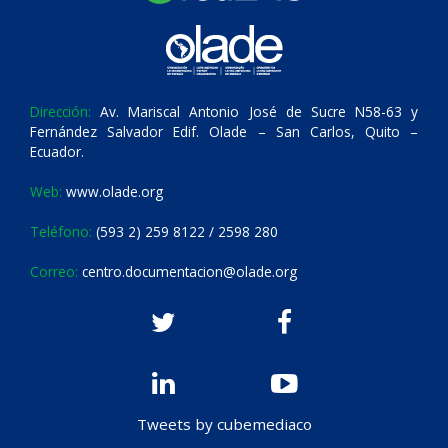
Dirección:
Av. Mariscal Antonio José de Sucre N58-63 y
Fernández Salvador Edif. Olade – San Carlos, Quito –
Ecuador.
Web:
www.olade.org
Teléfono:
(593 2) 259 8122 / 2598 280
Correo:
centro.documentacion@olade.org
Tweets by cubemediaco