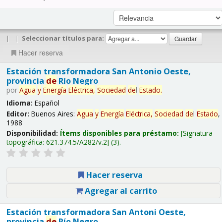
|
|
Seleccionar títulos para:
Hacer reserva
Estación transformadora San Antonio Oeste,
provincia
de
Río Negro
por
Agua
y
Energía
Eléctrica,
Sociedad
de
l
Estado
.
Idioma:
Español
Editor:
Buenos Aires:
Agua
y
Energía
Eléctrica,
Sociedad
de
l
Estado
,
1988
Disponibilidad:
Ítems disponibles para préstamo:
Signatura
topográfica:
621.374.5/A282/v.2
(3).
Hacer reserva
Agregar al carrito
Estación transformadora San Antoni Oeste,
provincia
de
Río Negro