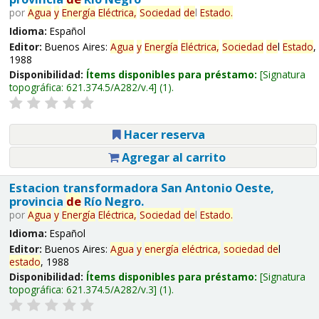
por
Agua
y
Energía
Eléctrica,
Sociedad
de
l
Estado
.
Idioma:
Español
Editor:
Buenos Aires:
Agua
y
Energía
Eléctrica,
Sociedad
de
l
Estado
,
1988
Disponibilidad:
Ítems disponibles para préstamo:
Signatura
topográfica:
621.374.5/A282/v.4
(1).
Hacer reserva
Agregar al carrito
Estacion transformadora San Antonio Oeste,
provincia
de
Río Negro.
por
Agua
y
Energía
Eléctrica,
Sociedad
de
l
Estado
.
Idioma:
Español
Editor:
Buenos Aires:
Agua
y
energía
eléctrica,
sociedad
de
l
estado
, 1988
Disponibilidad:
Ítems disponibles para préstamo:
Signatura
topográfica:
621.374.5/A282/v.3
(1).