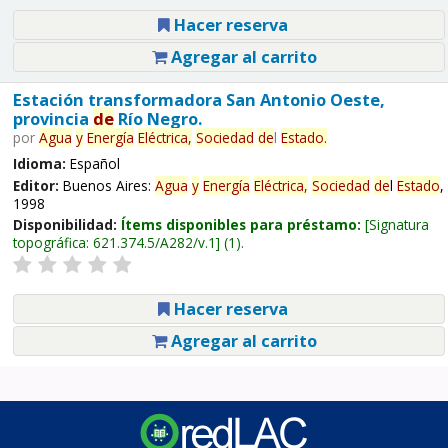
Hacer reserva
Agregar al carrito
Estación transformadora San Antonio Oeste,
provincia
de
Río Negro.
por
Agua
y
Energía
Eléctrica,
Sociedad
de
l
Estado
.
Idioma:
Español
Editor:
Buenos Aires:
Agua
y
Energía
Eléctrica,
Sociedad
de
l
Estado
,
1998
Disponibilidad:
Ítems disponibles para préstamo:
Signatura
topográfica:
621.374.5/A282/v.1
(1).
Hacer reserva
Agregar al carrito