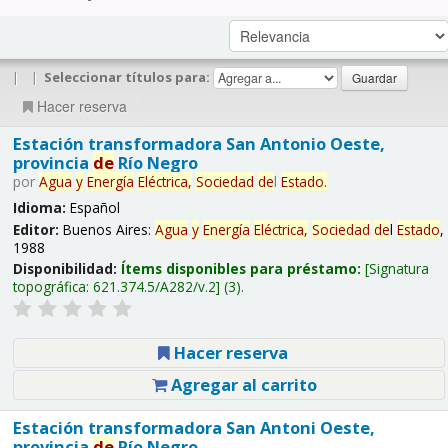
|
|
Seleccionar títulos para:
Hacer reserva
Estación transformadora San Antonio Oeste,
provincia
de
Río Negro
por
Agua
y
Energía
Eléctrica,
Sociedad
de
l
Estado
.
Idioma:
Español
Editor:
Buenos Aires:
Agua
y
Energía
Eléctrica,
Sociedad
de
l
Estado
,
1988
Disponibilidad:
Ítems disponibles para préstamo:
Signatura
topográfica:
621.374.5/A282/v.2
(3).
Hacer reserva
Agregar al carrito
Estación transformadora San Antoni Oeste,
provincia
de
Río Negro