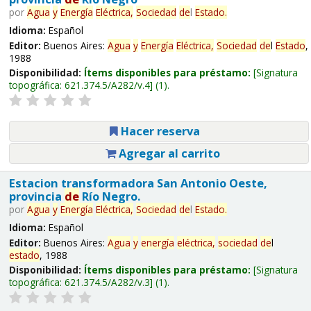
por
Agua
y
Energía
Eléctrica,
Sociedad
de
l
Estado
.
Idioma:
Español
Editor:
Buenos Aires:
Agua
y
Energía
Eléctrica,
Sociedad
de
l
Estado
,
1988
Disponibilidad:
Ítems disponibles para préstamo:
Signatura
topográfica:
621.374.5/A282/v.4
(1).
Hacer reserva
Agregar al carrito
Estacion transformadora San Antonio Oeste,
provincia
de
Río Negro.
por
Agua
y
Energía
Eléctrica,
Sociedad
de
l
Estado
.
Idioma:
Español
Editor:
Buenos Aires:
Agua
y
energía
eléctrica,
sociedad
de
l
estado
, 1988
Disponibilidad:
Ítems disponibles para préstamo:
Signatura
topográfica:
621.374.5/A282/v.3
(1).