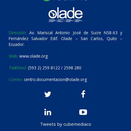
Dirección:
Av. Mariscal Antonio José de Sucre N58-63 y
Fernández Salvador Edif. Olade – San Carlos, Quito –
Ecuador.
Web:
www.olade.org
Teléfono:
(593 2) 259 8122 / 2598 280
Correo:
centro.documentacion@olade.org
Tweets by cubemediaco