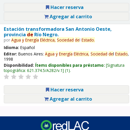
Hacer reserva
Agregar al carrito
Estación transformadora San Antonio Oeste,
provincia
de
Río Negro.
por
Agua
y
Energía
Eléctrica,
Sociedad
de
l
Estado
.
Idioma:
Español
Editor:
Buenos Aires:
Agua
y
Energía
Eléctrica,
Sociedad
de
l
Estado
,
1998
Disponibilidad:
Ítems disponibles para préstamo:
Signatura
topográfica:
621.374.5/A282/v.1
(1).
Hacer reserva
Agregar al carrito