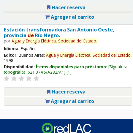
Hacer reserva
Agregar al carrito
Estación transformadora San Antonio Oeste,
provincia
de
Río Negro.
por
Agua
y
Energía
Eléctrica,
Sociedad
de
l
Estado
.
Idioma:
Español
Editor:
Buenos Aires:
Agua
y
Energía
Eléctrica,
Sociedad
de
l
Estado
,
1998
Disponibilidad:
Ítems disponibles para préstamo:
Signatura
topográfica:
621.374.5/A282/v.1
(1).
Hacer reserva
Agregar al carrito