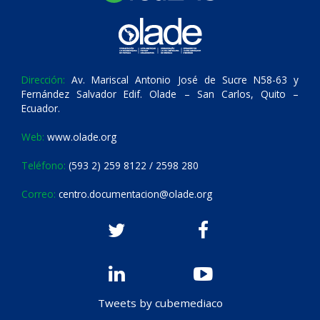
Dirección:
Av. Mariscal Antonio José de Sucre N58-63 y
Fernández Salvador Edif. Olade – San Carlos, Quito –
Ecuador.
Web:
www.olade.org
Teléfono:
(593 2) 259 8122 / 2598 280
Correo:
centro.documentacion@olade.org
Tweets by cubemediaco