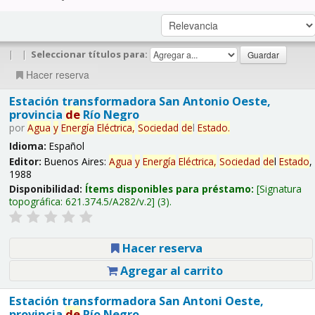
|
|
Seleccionar títulos para:
Hacer reserva
Estación transformadora San Antonio Oeste,
provincia
de
Río Negro
por
Agua
y
Energía
Eléctrica,
Sociedad
de
l
Estado
.
Idioma:
Español
Editor:
Buenos Aires:
Agua
y
Energía
Eléctrica,
Sociedad
de
l
Estado
,
1988
Disponibilidad:
Ítems disponibles para préstamo:
Signatura
topográfica:
621.374.5/A282/v.2
(3).
Hacer reserva
Agregar al carrito
Estación transformadora San Antoni Oeste,
provincia
de
Río Negro