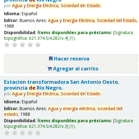
por
Agua
y
Energía
Eléctrica,
Sociedad
de
l
Estado
.
Idioma:
Español
Editor:
Buenos Aires:
Agua
y
Energía
Eléctrica,
Sociedad
de
l
Estado
,
1988
Disponibilidad:
Ítems disponibles para préstamo:
Signatura
topográfica:
621.374.5/A282/v.4
(1).
Hacer reserva
Agregar al carrito
Estacion transformadora San Antonio Oeste,
provincia
de
Río Negro.
por
Agua
y
Energía
Eléctrica,
Sociedad
de
l
Estado
.
Idioma:
Español
Editor:
Buenos Aires:
Agua
y
energía
eléctrica,
sociedad
de
l
estado
, 1988
Disponibilidad:
Ítems disponibles para préstamo:
Signatura
topográfica:
621.374.5/A282/v.3
(1).