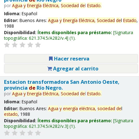
por
Agua
y
Energía
Eléctrica,
Sociedad
de
l
Estado
.
Idioma:
Español
Editor:
Buenos Aires:
Agua
y
Energía
Eléctrica,
Sociedad
de
l
Estado
,
1988
Disponibilidad:
Ítems disponibles para préstamo:
Signatura
topográfica:
621.374.5/A282/v.4
(1).
Hacer reserva
Agregar al carrito
Estacion transformadora San Antonio Oeste,
provincia
de
Río Negro.
por
Agua
y
Energía
Eléctrica,
Sociedad
de
l
Estado
.
Idioma:
Español
Editor:
Buenos Aires:
Agua
y
energía
eléctrica,
sociedad
de
l
estado
, 1988
Disponibilidad:
Ítems disponibles para préstamo:
Signatura
topográfica:
621.374.5/A282/v.3
(1).