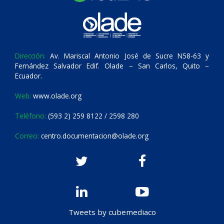
Dirección:
Av. Mariscal Antonio José de Sucre N58-63 y
Fernández Salvador Edif. Olade – San Carlos, Quito –
Ecuador.
Web:
www.olade.org
Teléfono:
(593 2) 259 8122 / 2598 280
Correo:
centro.documentacion@olade.org
Tweets by cubemediaco