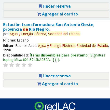
Hacer reserva
Agregar al carrito
Estación transformadora San Antonio Oeste,
provincia
de
Río Negro.
por
Agua
y
Energía
Eléctrica,
Sociedad
de
l
Estado
.
Idioma:
Español
Editor:
Buenos Aires:
Agua
y
Energía
Eléctrica,
Sociedad
de
l
Estado
,
1998
Disponibilidad:
Ítems disponibles para préstamo:
Signatura
topográfica:
621.374.5/A282/v.1
(1).
Hacer reserva
Agregar al carrito