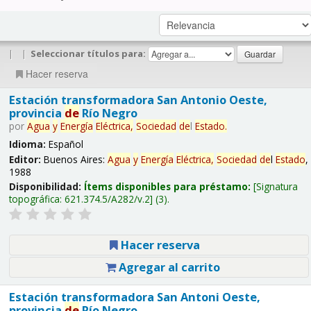
|
|
Seleccionar títulos para:
Hacer reserva
Estación transformadora San Antonio Oeste,
provincia
de
Río Negro
por
Agua
y
Energía
Eléctrica,
Sociedad
de
l
Estado
.
Idioma:
Español
Editor:
Buenos Aires:
Agua
y
Energía
Eléctrica,
Sociedad
de
l
Estado
,
1988
Disponibilidad:
Ítems disponibles para préstamo:
Signatura
topográfica:
621.374.5/A282/v.2
(3).
Hacer reserva
Agregar al carrito
Estación transformadora San Antoni Oeste,
provincia
de
Río Negro