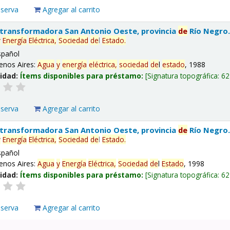
eserva
Agregar al carrito
 transformadora San Antonio Oeste, provincia
de
Río Negro
y
Energía
Eléctrica,
Sociedad
de
l
Estado
.
spañol
enos Aires:
Agua
y
energía
eléctrica,
sociedad
de
l
estado
, 1988
lidad:
Ítems disponibles para préstamo:
Signatura topográfica:
62
eserva
Agregar al carrito
 transformadora San Antonio Oeste, provincia
de
Río Negro
y
Energía
Eléctrica,
Sociedad
de
l
Estado
.
spañol
enos Aires:
Agua
y
Energía
Eléctrica,
Sociedad
de
l
Estado
, 1998
lidad:
Ítems disponibles para préstamo:
Signatura topográfica:
62
eserva
Agregar al carrito