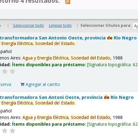
tornó 4 resultados.
|
Seleccionar todo
Limpiar todo
|
Seleccionar títulos para:
o
 transformadora San Antonio Oeste, provincia
de
Río Negro
y
Energía
Eléctrica,
Sociedad
de
l
Estado
.
spañol
enos Aires:
Agua
y
Energía
Eléctrica,
Sociedad
de
l
Estado
, 1988
lidad:
Ítems disponibles para préstamo:
Signatura topográfica:
62
eserva
Agregar al carrito
 transformadora San Antoni Oeste, provincia
de
Río Negro
y
Energía
Eléctrica,
Sociedad
de
l
Estado
.
spañol
enos Aires:
Agua
y
Energía
Eléctrica,
Sociedad
de
l
Estado
, 1988
lidad:
Ítems disponibles para préstamo:
Signatura topográfica:
62