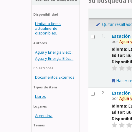
Su búsqueda re
Disponibilidad
Limitar a ítems
Quitar resaltad
actualmente
disponibles.
1.
Estación
por
Agua
Autores
Idioma:
E
Agua y Energía Eléct...
Editor:
Bu
Agua y Energía Eléct...
Disponibi
Colecciones
Documentos Externos
Hacer r
Tipos de ítem
2.
Estación
Libros
por
Agua
Idioma:
E
Lugares
Editor:
Bu
Argentina
Disponibi
Temas