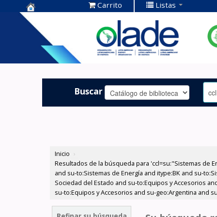
Carrito
Listas
Centro de
Documentación
OLADE -
Buscar
Inicio
›
Resultados de la búsqueda para 'ccl=su:"Sistemas de E
and su-to:Sistemas de Energía and itype:BK and su-to:Si
Sociedad del Estado and su-to:Equipos y Accesorios and
su-to:Equipos y Accesorios and su-geo:Argentina and su-
Refinar su búsqueda