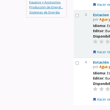
Equipos y Accesorios
Hacer r
Producción de Energí...
Sistemas de Energía
3.
Estacion
por
Agua
Idioma:
E
Editor:
Bu
Disponibi
Hacer r
4.
Estación
por
Agua
Idioma:
E
Editor:
Bu
Disponibi
Hacer r