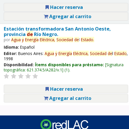
Hacer reserva
Agregar al carrito
Estación transformadora San Antonio Oeste,
provincia
de
Río Negro.
por
Agua
y
Energía
Eléctrica,
Sociedad
de
l
Estado
.
Idioma:
Español
Editor:
Buenos Aires:
Agua
y
Energía
Eléctrica,
Sociedad
de
l
Estado
,
1998
Disponibilidad:
Ítems disponibles para préstamo:
Signatura
topográfica:
621.374.5/A282/v.1
(1).
Hacer reserva
Agregar al carrito