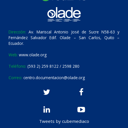
Dirección:
Av. Mariscal Antonio José de Sucre N58-63 y
Fernández Salvador Edif. Olade – San Carlos, Quito –
Ecuador.
Web:
www.olade.org
Teléfono:
(593 2) 259 8122 / 2598 280
Correo:
centro.documentacion@olade.org
Tweets by cubemediaco