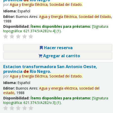
por
Agua
y
Energía
Eléctrica,
Sociedad
de
l
Estado
.
Idioma:
Español
Editor:
Buenos Aires:
Agua
y
Energía
Eléctrica,
Sociedad
de
l
Estado
,
1988
Disponibilidad:
Ítems disponibles para préstamo:
Signatura
topográfica:
621.374.5/A282/v.4
(1).
Hacer reserva
Agregar al carrito
Estacion transformadora San Antonio Oeste,
provincia
de
Río Negro.
por
Agua
y
Energía
Eléctrica,
Sociedad
de
l
Estado
.
Idioma:
Español
Editor:
Buenos Aires:
Agua
y
energía
eléctrica,
sociedad
de
l
estado
, 1988
Disponibilidad:
Ítems disponibles para préstamo:
Signatura
topográfica:
621.374.5/A282/v.3
(1).