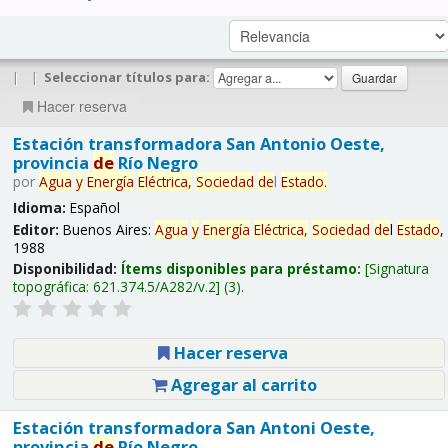
|
|
Seleccionar títulos para:
Hacer reserva
Estación transformadora San Antonio Oeste,
provincia
de
Río Negro
por
Agua
y
Energía
Eléctrica,
Sociedad
de
l
Estado
.
Idioma:
Español
Editor:
Buenos Aires:
Agua
y
Energía
Eléctrica,
Sociedad
de
l
Estado
,
1988
Disponibilidad:
Ítems disponibles para préstamo:
Signatura
topográfica:
621.374.5/A282/v.2
(3).
Hacer reserva
Agregar al carrito
Estación transformadora San Antoni Oeste,
provincia
de
Río Negro