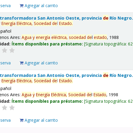
eserva
Agregar al carrito
 transformadora San Antonio Oeste, provincia
de
Río Negro
y
Energía
Eléctrica,
Sociedad
de
l
Estado
.
spañol
enos Aires:
Agua
y
energía
eléctrica,
sociedad
de
l
estado
, 1988
lidad:
Ítems disponibles para préstamo:
Signatura topográfica:
62
eserva
Agregar al carrito
 transformadora San Antonio Oeste, provincia
de
Río Negro
y
Energía
Eléctrica,
Sociedad
de
l
Estado
.
spañol
enos Aires:
Agua
y
Energía
Eléctrica,
Sociedad
de
l
Estado
, 1998
lidad:
Ítems disponibles para préstamo:
Signatura topográfica:
62
eserva
Agregar al carrito