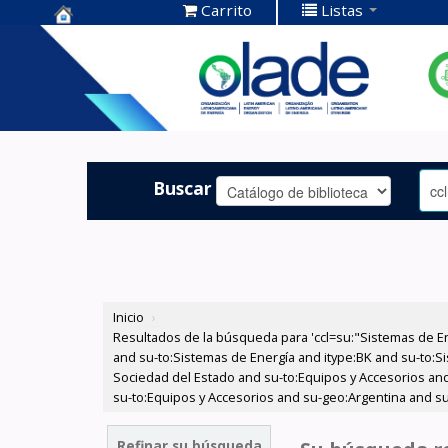
Carrito
Listas
Centro de
Documentación
OLADE -
Buscar
Inicio
›
Resultados de la búsqueda para 'ccl=su:"Sistemas de E
and su-to:Sistemas de Energía and itype:BK and su-to:Si
Sociedad del Estado and su-to:Equipos y Accesorios and
su-to:Equipos y Accesorios and su-geo:Argentina and su
Refinar su búsqueda