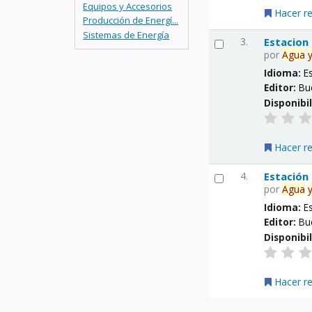
Equipos y Accesorios
Hacer r
Producción de Energí...
Sistemas de Energía
3.
Estacion
por
Agua
Idioma:
E
Editor:
Bu
Disponibi
Hacer r
4.
Estación
por
Agua
Idioma:
E
Editor:
Bu
Disponibi
Hacer r