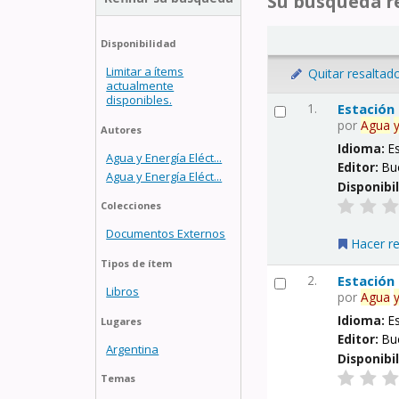
Su búsqueda re
Disponibilidad
Limitar a ítems
Quitar resaltad
actualmente
disponibles.
1.
Estación
por
Agua
Autores
Idioma:
E
Agua y Energía Eléct...
Editor:
Bu
Agua y Energía Eléct...
Disponibi
Colecciones
Documentos Externos
Hacer r
Tipos de ítem
2.
Estación
Libros
por
Agua
Idioma:
E
Lugares
Editor:
Bu
Argentina
Disponibi
Temas