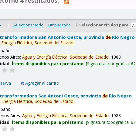
tornó 4 resultados.
|
Seleccionar todo
Limpiar todo
|
Seleccionar títulos para:
o
 transformadora San Antonio Oeste, provincia
de
Río Negro
y
Energía
Eléctrica,
Sociedad
de
l
Estado
.
spañol
enos Aires:
Agua
y
Energía
Eléctrica,
Sociedad
de
l
Estado
, 1988
lidad:
Ítems disponibles para préstamo:
Signatura topográfica:
62
eserva
Agregar al carrito
 transformadora San Antoni Oeste, provincia
de
Río Negro
y
Energía
Eléctrica,
Sociedad
de
l
Estado
.
spañol
enos Aires:
Agua
y
Energía
Eléctrica,
Sociedad
de
l
Estado
, 1988
lidad:
Ítems disponibles para préstamo:
Signatura topográfica:
62