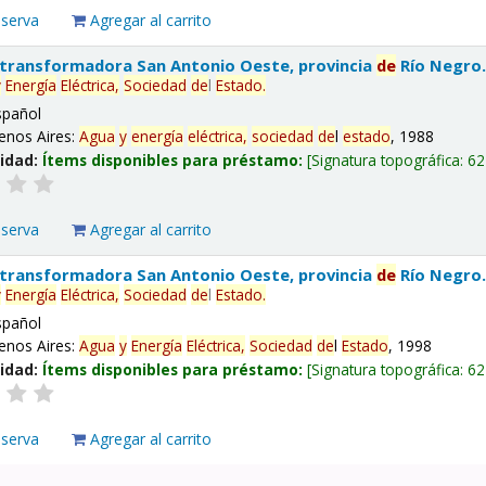
eserva
Agregar al carrito
 transformadora San Antonio Oeste, provincia
de
Río Negro
y
Energía
Eléctrica,
Sociedad
de
l
Estado
.
spañol
enos Aires:
Agua
y
energía
eléctrica,
sociedad
de
l
estado
, 1988
lidad:
Ítems disponibles para préstamo:
Signatura topográfica:
62
eserva
Agregar al carrito
 transformadora San Antonio Oeste, provincia
de
Río Negro
y
Energía
Eléctrica,
Sociedad
de
l
Estado
.
spañol
enos Aires:
Agua
y
Energía
Eléctrica,
Sociedad
de
l
Estado
, 1998
lidad:
Ítems disponibles para préstamo:
Signatura topográfica:
62
eserva
Agregar al carrito