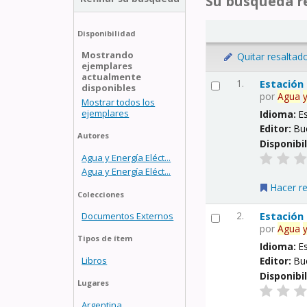
Su búsqueda re
Disponibilidad
Mostrando
Quitar resaltad
ejemplares
actualmente
1.
Estación
disponibles
por
Agua
Mostrar todos los
ejemplares
Idioma:
E
Editor:
Bu
Autores
Disponibi
Agua y Energía Eléct...
Agua y Energía Eléct...
Hacer r
Colecciones
2.
Estación
Documentos Externos
por
Agua
Tipos de ítem
Idioma:
E
Libros
Editor:
Bu
Disponibi
Lugares
Argentina