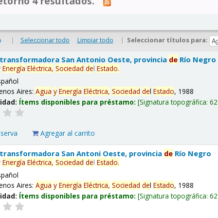
tornó 4 resultados.
|
Seleccionar todo
Limpiar todo
|
Seleccionar títulos para:
o
 transformadora San Antonio Oeste, provincia
de
Río Negro
y
Energía
Eléctrica,
Sociedad
de
l
Estado
.
spañol
enos Aires:
Agua
y
Energía
Eléctrica,
Sociedad
de
l
Estado
, 1988
lidad:
Ítems disponibles para préstamo:
Signatura topográfica:
62
eserva
Agregar al carrito
 transformadora San Antoni Oeste, provincia
de
Río Negro
y
Energía
Eléctrica,
Sociedad
de
l
Estado
.
spañol
enos Aires:
Agua
y
Energía
Eléctrica,
Sociedad
de
l
Estado
, 1988
lidad:
Ítems disponibles para préstamo:
Signatura topográfica:
62