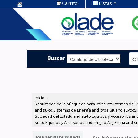
Carrito
Listas
Centro de
Documentación
OLADE -
Buscar
Inicio
›
Resultados de la búsqueda para 'ccl=su:"Sistemas de E
and su-to:Sistemas de Energía and itype:BK and su-to:Si
Sociedad del Estado and su-to:Equipos y Accesorios and
su-to:Equipos y Accesorios and su-geo:Argentina and su-
Refinar su búsqueda