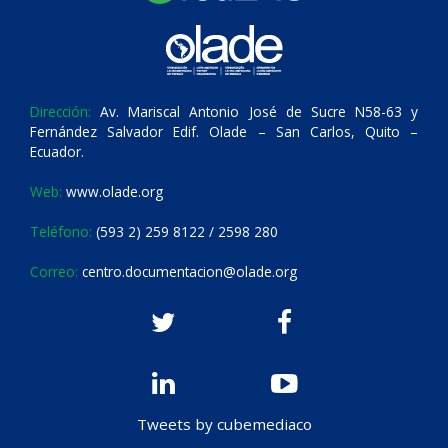
Dirección:
Av. Mariscal Antonio José de Sucre N58-63 y
Fernández Salvador Edif. Olade – San Carlos, Quito –
Ecuador.
Web:
www.olade.org
Teléfono:
(593 2) 259 8122 / 2598 280
Correo:
centro.documentacion@olade.org
Tweets by cubemediaco