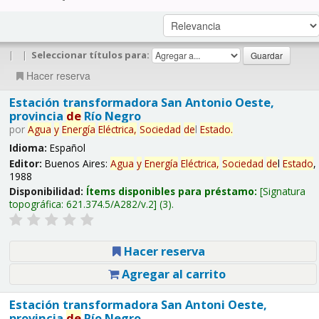
|
|
Seleccionar títulos para:
Hacer reserva
Estación transformadora San Antonio Oeste,
provincia
de
Río Negro
por
Agua
y
Energía
Eléctrica,
Sociedad
de
l
Estado
.
Idioma:
Español
Editor:
Buenos Aires:
Agua
y
Energía
Eléctrica,
Sociedad
de
l
Estado
,
1988
Disponibilidad:
Ítems disponibles para préstamo:
Signatura
topográfica:
621.374.5/A282/v.2
(3).
Hacer reserva
Agregar al carrito
Estación transformadora San Antoni Oeste,
provincia
de
Río Negro