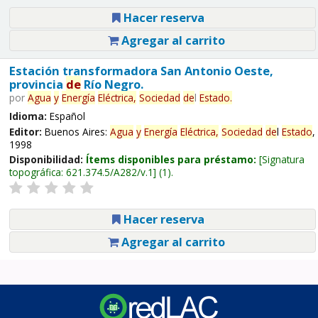
Hacer reserva
Agregar al carrito
Estación transformadora San Antonio Oeste,
provincia
de
Río Negro.
por
Agua
y
Energía
Eléctrica,
Sociedad
de
l
Estado
.
Idioma:
Español
Editor:
Buenos Aires:
Agua
y
Energía
Eléctrica,
Sociedad
de
l
Estado
,
1998
Disponibilidad:
Ítems disponibles para préstamo:
Signatura
topográfica:
621.374.5/A282/v.1
(1).
Hacer reserva
Agregar al carrito