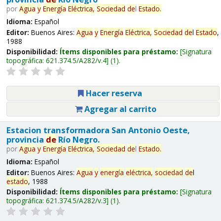
por
Agua
y
Energía
Eléctrica,
Sociedad
de
l
Estado
.
Idioma:
Español
Editor:
Buenos Aires:
Agua
y
Energía
Eléctrica,
Sociedad
de
l
Estado
,
1988
Disponibilidad:
Ítems disponibles para préstamo:
Signatura
topográfica:
621.374.5/A282/v.4
(1).
Hacer reserva
Agregar al carrito
Estacion transformadora San Antonio Oeste,
provincia
de
Río Negro.
por
Agua
y
Energía
Eléctrica,
Sociedad
de
l
Estado
.
Idioma:
Español
Editor:
Buenos Aires:
Agua
y
energía
eléctrica,
sociedad
de
l
estado
, 1988
Disponibilidad:
Ítems disponibles para préstamo:
Signatura
topográfica:
621.374.5/A282/v.3
(1).