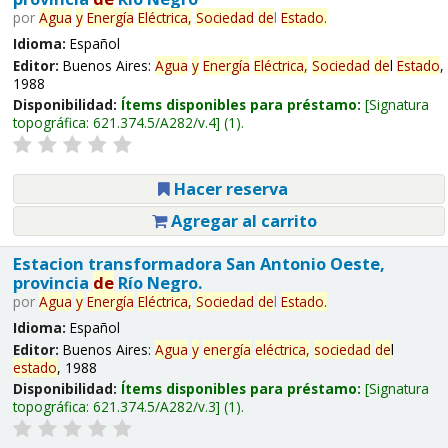
por
Agua
y
Energía
Eléctrica,
Sociedad
de
l
Estado
.
Idioma:
Español
Editor:
Buenos Aires:
Agua
y
Energía
Eléctrica,
Sociedad
de
l
Estado
,
1988
Disponibilidad:
Ítems disponibles para préstamo:
Signatura
topográfica:
621.374.5/A282/v.4
(1).
Hacer reserva
Agregar al carrito
Estacion transformadora San Antonio Oeste,
provincia
de
Río Negro.
por
Agua
y
Energía
Eléctrica,
Sociedad
de
l
Estado
.
Idioma:
Español
Editor:
Buenos Aires:
Agua
y
energía
eléctrica,
sociedad
de
l
estado
, 1988
Disponibilidad:
Ítems disponibles para préstamo:
Signatura
topográfica:
621.374.5/A282/v.3
(1).