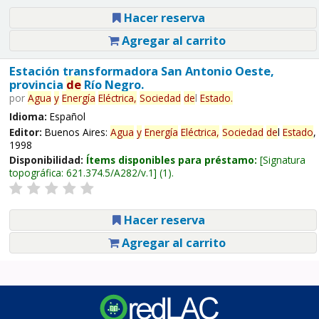
Hacer reserva
Agregar al carrito
Estación transformadora San Antonio Oeste,
provincia
de
Río Negro.
por
Agua
y
Energía
Eléctrica,
Sociedad
de
l
Estado
.
Idioma:
Español
Editor:
Buenos Aires:
Agua
y
Energía
Eléctrica,
Sociedad
de
l
Estado
,
1998
Disponibilidad:
Ítems disponibles para préstamo:
Signatura
topográfica:
621.374.5/A282/v.1
(1).
Hacer reserva
Agregar al carrito