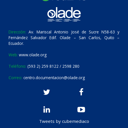
Dirección:
Av. Mariscal Antonio José de Sucre N58-63 y
Fernández Salvador Edif. Olade – San Carlos, Quito –
Ecuador.
Web:
www.olade.org
Teléfono:
(593 2) 259 8122 / 2598 280
Correo:
centro.documentacion@olade.org
Tweets by cubemediaco