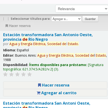
|
|
Seleccionar títulos para:
Hacer reserva
Estación transformadora San Antonio Oeste,
provincia
de
Río Negro
por
Agua
y
Energía
Eléctrica,
Sociedad
de
l
Estado
.
Idioma:
Español
Editor:
Buenos Aires:
Agua
y
Energía
Eléctrica,
Sociedad
de
l
Estado
,
1988
Disponibilidad:
Ítems disponibles para préstamo:
Signatura
topográfica:
621.374.5/A282/v.2
(3).
Hacer reserva
Agregar al carrito
Estación transformadora San Antoni Oeste,
provincia
de
Río Negro