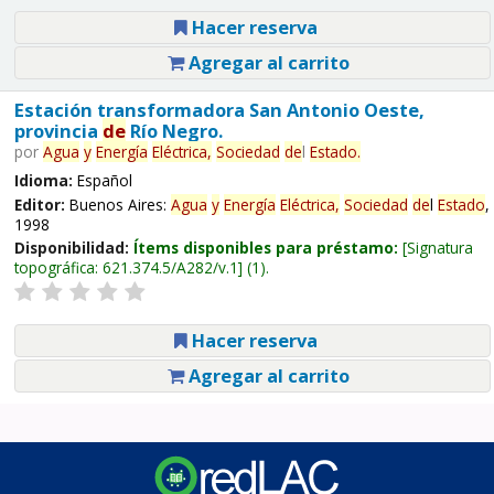
Hacer reserva
Agregar al carrito
Estación transformadora San Antonio Oeste,
provincia
de
Río Negro.
por
Agua
y
Energía
Eléctrica,
Sociedad
de
l
Estado
.
Idioma:
Español
Editor:
Buenos Aires:
Agua
y
Energía
Eléctrica,
Sociedad
de
l
Estado
,
1998
Disponibilidad:
Ítems disponibles para préstamo:
Signatura
topográfica:
621.374.5/A282/v.1
(1).
Hacer reserva
Agregar al carrito