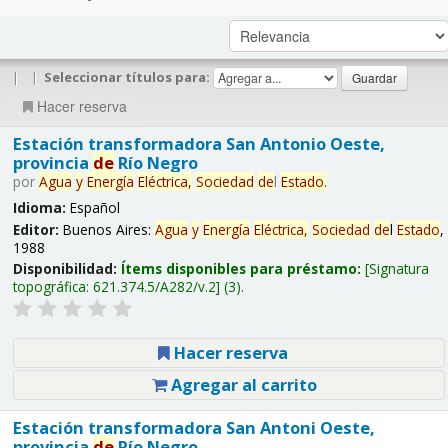
|
|
Seleccionar títulos para:
Hacer reserva
Estación transformadora San Antonio Oeste,
provincia
de
Río Negro
por
Agua
y
Energía
Eléctrica,
Sociedad
de
l
Estado
.
Idioma:
Español
Editor:
Buenos Aires:
Agua
y
Energía
Eléctrica,
Sociedad
de
l
Estado
,
1988
Disponibilidad:
Ítems disponibles para préstamo:
Signatura
topográfica:
621.374.5/A282/v.2
(3).
Hacer reserva
Agregar al carrito
Estación transformadora San Antoni Oeste,
provincia
de
Río Negro