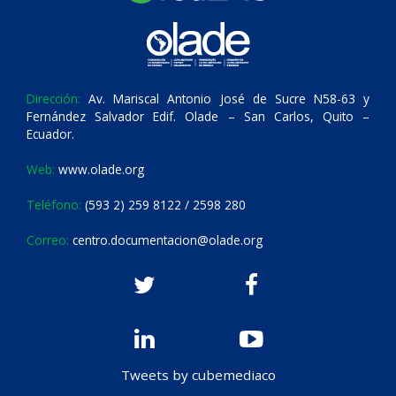
Dirección:
Av. Mariscal Antonio José de Sucre N58-63 y
Fernández Salvador Edif. Olade – San Carlos, Quito –
Ecuador.
Web:
www.olade.org
Teléfono:
(593 2) 259 8122 / 2598 280
Correo:
centro.documentacion@olade.org
Tweets by cubemediaco