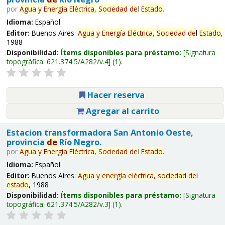
por
Agua
y
Energía
Eléctrica,
Sociedad
de
l
Estado
.
Idioma:
Español
Editor:
Buenos Aires:
Agua
y
Energía
Eléctrica,
Sociedad
de
l
Estado
,
1988
Disponibilidad:
Ítems disponibles para préstamo:
Signatura
topográfica:
621.374.5/A282/v.4
(1).
Hacer reserva
Agregar al carrito
Estacion transformadora San Antonio Oeste,
provincia
de
Río Negro.
por
Agua
y
Energía
Eléctrica,
Sociedad
de
l
Estado
.
Idioma:
Español
Editor:
Buenos Aires:
Agua
y
energía
eléctrica,
sociedad
de
l
estado
, 1988
Disponibilidad:
Ítems disponibles para préstamo:
Signatura
topográfica:
621.374.5/A282/v.3
(1).