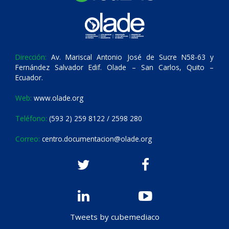
Dirección:
Av. Mariscal Antonio José de Sucre N58-63 y
Fernández Salvador Edif. Olade – San Carlos, Quito –
Ecuador.
Web:
www.olade.org
Teléfono:
(593 2) 259 8122 / 2598 280
Correo:
centro.documentacion@olade.org
Tweets by cubemediaco