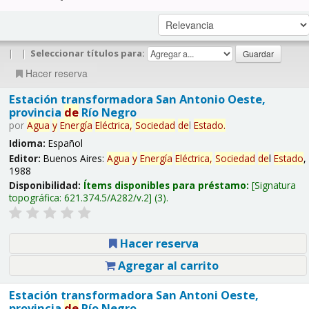
|
|
Seleccionar títulos para:
Hacer reserva
Estación transformadora San Antonio Oeste,
provincia
de
Río Negro
por
Agua
y
Energía
Eléctrica,
Sociedad
de
l
Estado
.
Idioma:
Español
Editor:
Buenos Aires:
Agua
y
Energía
Eléctrica,
Sociedad
de
l
Estado
,
1988
Disponibilidad:
Ítems disponibles para préstamo:
Signatura
topográfica:
621.374.5/A282/v.2
(3).
Hacer reserva
Agregar al carrito
Estación transformadora San Antoni Oeste,
provincia
de
Río Negro