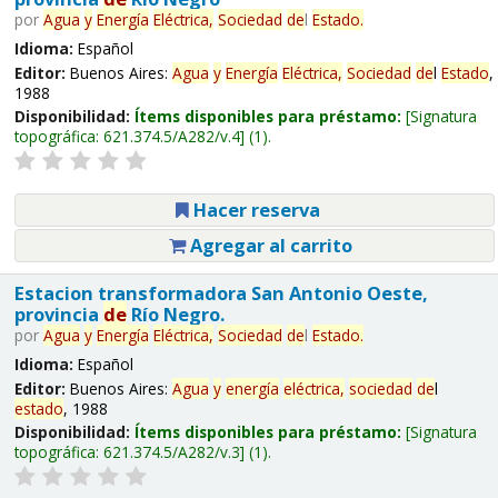
por
Agua
y
Energía
Eléctrica,
Sociedad
de
l
Estado
.
Idioma:
Español
Editor:
Buenos Aires:
Agua
y
Energía
Eléctrica,
Sociedad
de
l
Estado
,
1988
Disponibilidad:
Ítems disponibles para préstamo:
Signatura
topográfica:
621.374.5/A282/v.4
(1).
Hacer reserva
Agregar al carrito
Estacion transformadora San Antonio Oeste,
provincia
de
Río Negro.
por
Agua
y
Energía
Eléctrica,
Sociedad
de
l
Estado
.
Idioma:
Español
Editor:
Buenos Aires:
Agua
y
energía
eléctrica,
sociedad
de
l
estado
, 1988
Disponibilidad:
Ítems disponibles para préstamo:
Signatura
topográfica:
621.374.5/A282/v.3
(1).