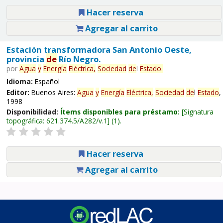
Hacer reserva
Agregar al carrito
Estación transformadora San Antonio Oeste,
provincia
de
Río Negro.
por
Agua
y
Energía
Eléctrica,
Sociedad
de
l
Estado
.
Idioma:
Español
Editor:
Buenos Aires:
Agua
y
Energía
Eléctrica,
Sociedad
de
l
Estado
,
1998
Disponibilidad:
Ítems disponibles para préstamo:
Signatura
topográfica:
621.374.5/A282/v.1
(1).
Hacer reserva
Agregar al carrito