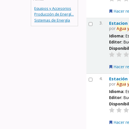
Equipos y Accesorios
Hacer r
Producción de Energí...
Sistemas de Energía
3.
Estacion
por
Agua
Idioma:
E
Editor:
Bu
Disponibi
Hacer r
4.
Estación
por
Agua
Idioma:
E
Editor:
Bu
Disponibi
Hacer r