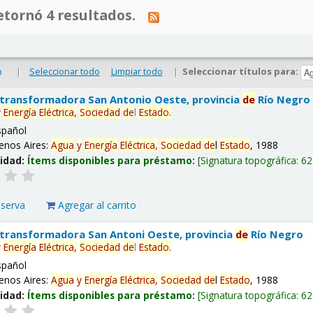
tornó 4 resultados.
|
Seleccionar todo
Limpiar todo
|
Seleccionar títulos para:
o
 transformadora San Antonio Oeste, provincia
de
Río Negro
y
Energía
Eléctrica,
Sociedad
de
l
Estado
.
spañol
enos Aires:
Agua
y
Energía
Eléctrica,
Sociedad
de
l
Estado
, 1988
lidad:
Ítems disponibles para préstamo:
Signatura topográfica:
62
eserva
Agregar al carrito
 transformadora San Antoni Oeste, provincia
de
Río Negro
y
Energía
Eléctrica,
Sociedad
de
l
Estado
.
spañol
enos Aires:
Agua
y
Energía
Eléctrica,
Sociedad
de
l
Estado
, 1988
lidad:
Ítems disponibles para préstamo:
Signatura topográfica:
62