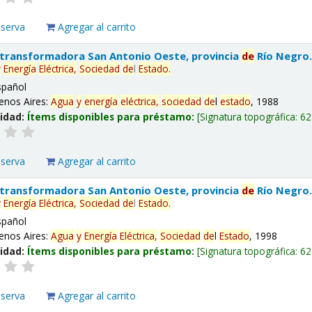
eserva
Agregar al carrito
 transformadora San Antonio Oeste, provincia
de
Río Negro
y
Energía
Eléctrica,
Sociedad
de
l
Estado
.
spañol
enos Aires:
Agua
y
energía
eléctrica,
sociedad
de
l
estado
, 1988
lidad:
Ítems disponibles para préstamo:
Signatura topográfica:
62
eserva
Agregar al carrito
 transformadora San Antonio Oeste, provincia
de
Río Negro
y
Energía
Eléctrica,
Sociedad
de
l
Estado
.
spañol
enos Aires:
Agua
y
Energía
Eléctrica,
Sociedad
de
l
Estado
, 1998
lidad:
Ítems disponibles para préstamo:
Signatura topográfica:
62
eserva
Agregar al carrito