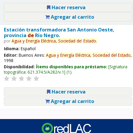
Hacer reserva
Agregar al carrito
Estación transformadora San Antonio Oeste,
provincia
de
Río Negro.
por
Agua
y
Energía
Eléctrica,
Sociedad
de
l
Estado
.
Idioma:
Español
Editor:
Buenos Aires:
Agua
y
Energía
Eléctrica,
Sociedad
de
l
Estado
,
1998
Disponibilidad:
Ítems disponibles para préstamo:
Signatura
topográfica:
621.374.5/A282/v.1
(1).
Hacer reserva
Agregar al carrito