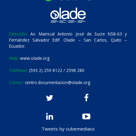
Dirección:
Av. Mariscal Antonio José de Sucre N58-63 y
Fernández Salvador Edif. Olade – San Carlos, Quito –
Ecuador.
Web:
www.olade.org
Teléfono:
(593 2) 259 8122 / 2598 280
Correo:
centro.documentacion@olade.org
Tweets by cubemediaco