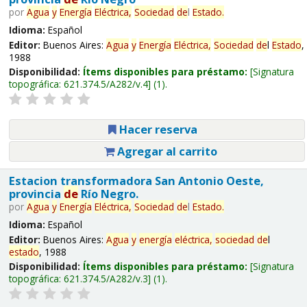
por
Agua
y
Energía
Eléctrica,
Sociedad
de
l
Estado
.
Idioma:
Español
Editor:
Buenos Aires:
Agua
y
Energía
Eléctrica,
Sociedad
de
l
Estado
,
1988
Disponibilidad:
Ítems disponibles para préstamo:
Signatura
topográfica:
621.374.5/A282/v.4
(1).
Hacer reserva
Agregar al carrito
Estacion transformadora San Antonio Oeste,
provincia
de
Río Negro.
por
Agua
y
Energía
Eléctrica,
Sociedad
de
l
Estado
.
Idioma:
Español
Editor:
Buenos Aires:
Agua
y
energía
eléctrica,
sociedad
de
l
estado
, 1988
Disponibilidad:
Ítems disponibles para préstamo:
Signatura
topográfica:
621.374.5/A282/v.3
(1).