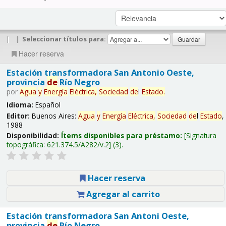
|
|
Seleccionar títulos para:
Hacer reserva
Estación transformadora San Antonio Oeste,
provincia
de
Río Negro
por
Agua
y
Energía
Eléctrica,
Sociedad
de
l
Estado
.
Idioma:
Español
Editor:
Buenos Aires:
Agua
y
Energía
Eléctrica,
Sociedad
de
l
Estado
,
1988
Disponibilidad:
Ítems disponibles para préstamo:
Signatura
topográfica:
621.374.5/A282/v.2
(3).
Hacer reserva
Agregar al carrito
Estación transformadora San Antoni Oeste,
provincia
de
Río Negro