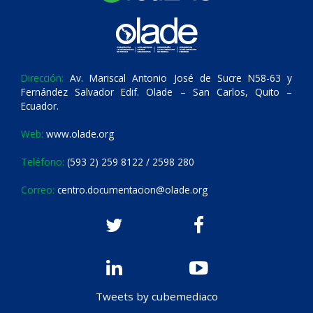
Dirección:
Av. Mariscal Antonio José de Sucre N58-63 y
Fernández Salvador Edif. Olade – San Carlos, Quito –
Ecuador.
Web:
www.olade.org
Teléfono:
(593 2) 259 8122 / 2598 280
Correo:
centro.documentacion@olade.org
Tweets by cubemediaco