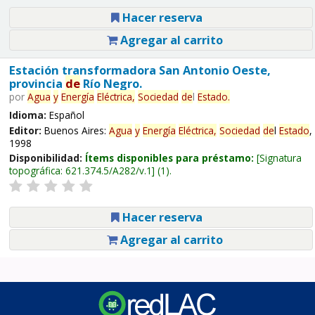
Hacer reserva
Agregar al carrito
Estación transformadora San Antonio Oeste,
provincia
de
Río Negro.
por
Agua
y
Energía
Eléctrica,
Sociedad
de
l
Estado
.
Idioma:
Español
Editor:
Buenos Aires:
Agua
y
Energía
Eléctrica,
Sociedad
de
l
Estado
,
1998
Disponibilidad:
Ítems disponibles para préstamo:
Signatura
topográfica:
621.374.5/A282/v.1
(1).
Hacer reserva
Agregar al carrito