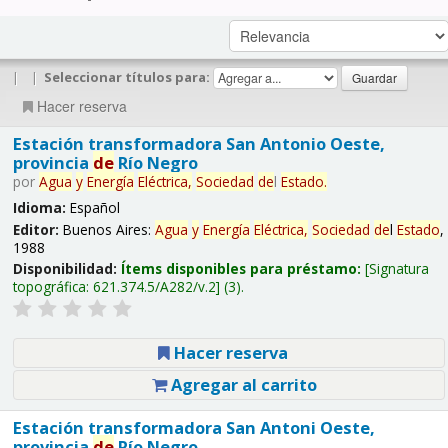
|
|
Seleccionar títulos para:
Hacer reserva
Estación transformadora San Antonio Oeste,
provincia
de
Río Negro
por
Agua
y
Energía
Eléctrica,
Sociedad
de
l
Estado
.
Idioma:
Español
Editor:
Buenos Aires:
Agua
y
Energía
Eléctrica,
Sociedad
de
l
Estado
,
1988
Disponibilidad:
Ítems disponibles para préstamo:
Signatura
topográfica:
621.374.5/A282/v.2
(3).
Hacer reserva
Agregar al carrito
Estación transformadora San Antoni Oeste,
provincia
de
Río Negro