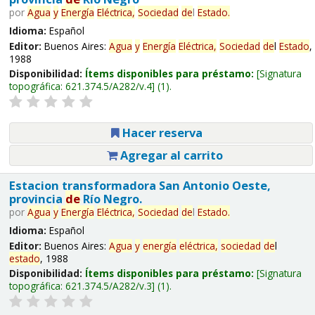
por
Agua
y
Energía
Eléctrica,
Sociedad
de
l
Estado
.
Idioma:
Español
Editor:
Buenos Aires:
Agua
y
Energía
Eléctrica,
Sociedad
de
l
Estado
,
1988
Disponibilidad:
Ítems disponibles para préstamo:
Signatura
topográfica:
621.374.5/A282/v.4
(1).
Hacer reserva
Agregar al carrito
Estacion transformadora San Antonio Oeste,
provincia
de
Río Negro.
por
Agua
y
Energía
Eléctrica,
Sociedad
de
l
Estado
.
Idioma:
Español
Editor:
Buenos Aires:
Agua
y
energía
eléctrica,
sociedad
de
l
estado
, 1988
Disponibilidad:
Ítems disponibles para préstamo:
Signatura
topográfica:
621.374.5/A282/v.3
(1).