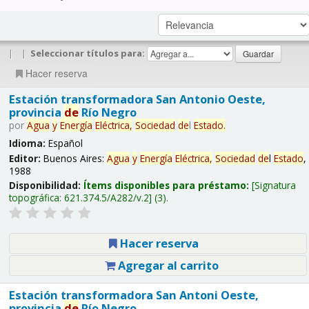
|
|
Seleccionar títulos para:
Hacer reserva
Estación transformadora San Antonio Oeste,
provincia
de
Río Negro
por
Agua
y
Energía
Eléctrica,
Sociedad
de
l
Estado
.
Idioma:
Español
Editor:
Buenos Aires:
Agua
y
Energía
Eléctrica,
Sociedad
de
l
Estado
,
1988
Disponibilidad:
Ítems disponibles para préstamo:
Signatura
topográfica:
621.374.5/A282/v.2
(3).
Hacer reserva
Agregar al carrito
Estación transformadora San Antoni Oeste,
provincia
de
Río Negro