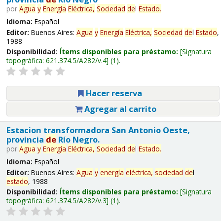
por
Agua
y
Energía
Eléctrica,
Sociedad
de
l
Estado
.
Idioma:
Español
Editor:
Buenos Aires:
Agua
y
Energía
Eléctrica,
Sociedad
de
l
Estado
,
1988
Disponibilidad:
Ítems disponibles para préstamo:
Signatura
topográfica:
621.374.5/A282/v.4
(1).
Hacer reserva
Agregar al carrito
Estacion transformadora San Antonio Oeste,
provincia
de
Río Negro.
por
Agua
y
Energía
Eléctrica,
Sociedad
de
l
Estado
.
Idioma:
Español
Editor:
Buenos Aires:
Agua
y
energía
eléctrica,
sociedad
de
l
estado
, 1988
Disponibilidad:
Ítems disponibles para préstamo:
Signatura
topográfica:
621.374.5/A282/v.3
(1).