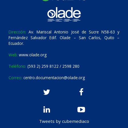
Dirección:
Av. Mariscal Antonio José de Sucre N58-63 y
Fernández Salvador Edif. Olade – San Carlos, Quito –
Ecuador.
Web:
www.olade.org
Teléfono:
(593 2) 259 8122 / 2598 280
Correo:
centro.documentacion@olade.org
Tweets by cubemediaco