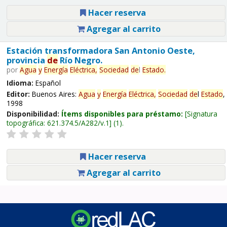
Hacer reserva
Agregar al carrito
Estación transformadora San Antonio Oeste,
provincia
de
Río Negro.
por
Agua
y
Energía
Eléctrica,
Sociedad
de
l
Estado
.
Idioma:
Español
Editor:
Buenos Aires:
Agua
y
Energía
Eléctrica,
Sociedad
de
l
Estado
,
1998
Disponibilidad:
Ítems disponibles para préstamo:
Signatura
topográfica:
621.374.5/A282/v.1
(1).
Hacer reserva
Agregar al carrito