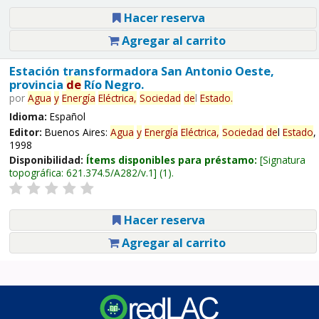
Hacer reserva
Agregar al carrito
Estación transformadora San Antonio Oeste,
provincia
de
Río Negro.
por
Agua
y
Energía
Eléctrica,
Sociedad
de
l
Estado
.
Idioma:
Español
Editor:
Buenos Aires:
Agua
y
Energía
Eléctrica,
Sociedad
de
l
Estado
,
1998
Disponibilidad:
Ítems disponibles para préstamo:
Signatura
topográfica:
621.374.5/A282/v.1
(1).
Hacer reserva
Agregar al carrito