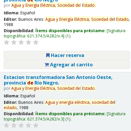
por
Agua
y
Energía
Eléctrica,
Sociedad
de
l
Estado
.
Idioma:
Español
Editor:
Buenos Aires:
Agua
y
Energía
Eléctrica,
Sociedad
de
l
Estado
,
1988
Disponibilidad:
Ítems disponibles para préstamo:
Signatura
topográfica:
621.374.5/A282/v.4
(1).
Hacer reserva
Agregar al carrito
Estacion transformadora San Antonio Oeste,
provincia
de
Río Negro.
por
Agua
y
Energía
Eléctrica,
Sociedad
de
l
Estado
.
Idioma:
Español
Editor:
Buenos Aires:
Agua
y
energía
eléctrica,
sociedad
de
l
estado
, 1988
Disponibilidad:
Ítems disponibles para préstamo:
Signatura
topográfica:
621.374.5/A282/v.3
(1).