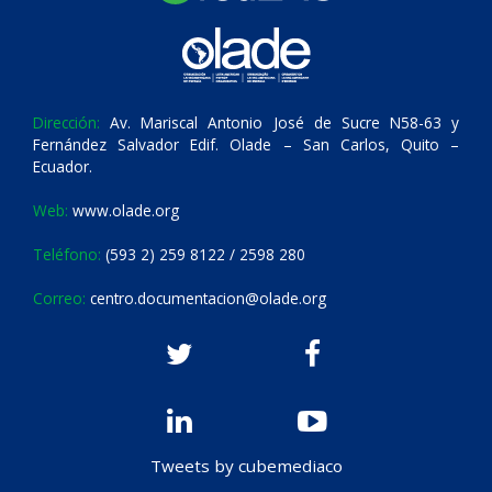
Dirección:
Av. Mariscal Antonio José de Sucre N58-63 y
Fernández Salvador Edif. Olade – San Carlos, Quito –
Ecuador.
Web:
www.olade.org
Teléfono:
(593 2) 259 8122 / 2598 280
Correo:
centro.documentacion@olade.org
Tweets by cubemediaco