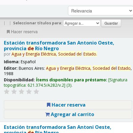
|
|
Seleccionar títulos para:
Hacer reserva
Estación transformadora San Antonio Oeste,
provincia
de
Río Negro
por
Agua
y
Energía
Eléctrica,
Sociedad
de
l
Estado
.
Idioma:
Español
Editor:
Buenos Aires:
Agua
y
Energía
Eléctrica,
Sociedad
de
l
Estado
,
1988
Disponibilidad:
Ítems disponibles para préstamo:
Signatura
topográfica:
621.374.5/A282/v.2
(3).
Hacer reserva
Agregar al carrito
Estación transformadora San Antoni Oeste,
provincia
de
Río Negro