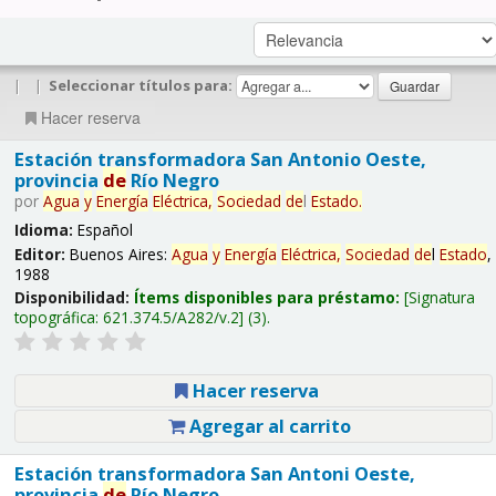
|
|
Seleccionar títulos para:
Hacer reserva
Estación transformadora San Antonio Oeste,
provincia
de
Río Negro
por
Agua
y
Energía
Eléctrica,
Sociedad
de
l
Estado
.
Idioma:
Español
Editor:
Buenos Aires:
Agua
y
Energía
Eléctrica,
Sociedad
de
l
Estado
,
1988
Disponibilidad:
Ítems disponibles para préstamo:
Signatura
topográfica:
621.374.5/A282/v.2
(3).
Hacer reserva
Agregar al carrito
Estación transformadora San Antoni Oeste,
provincia
de
Río Negro