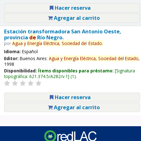
Hacer reserva
Agregar al carrito
Estación transformadora San Antonio Oeste,
provincia
de
Río Negro.
por
Agua
y
Energía
Eléctrica,
Sociedad
de
l
Estado
.
Idioma:
Español
Editor:
Buenos Aires:
Agua
y
Energía
Eléctrica,
Sociedad
de
l
Estado
,
1998
Disponibilidad:
Ítems disponibles para préstamo:
Signatura
topográfica:
621.374.5/A282/v.1
(1).
Hacer reserva
Agregar al carrito