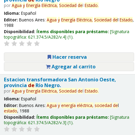
por
Agua
y
Energía
Eléctrica,
Sociedad
de
l
Estado
.
Idioma:
Español
Editor:
Buenos Aires:
Agua
y
Energía
Eléctrica,
Sociedad
de
l
Estado
,
1988
Disponibilidad:
Ítems disponibles para préstamo:
Signatura
topográfica:
621.374.5/A282/v.4
(1).
Hacer reserva
Agregar al carrito
Estacion transformadora San Antonio Oeste,
provincia
de
Río Negro.
por
Agua
y
Energía
Eléctrica,
Sociedad
de
l
Estado
.
Idioma:
Español
Editor:
Buenos Aires:
Agua
y
energía
eléctrica,
sociedad
de
l
estado
, 1988
Disponibilidad:
Ítems disponibles para préstamo:
Signatura
topográfica:
621.374.5/A282/v.3
(1).