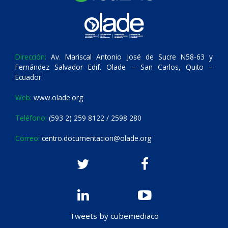
Dirección:
Av. Mariscal Antonio José de Sucre N58-63 y
Fernández Salvador Edif. Olade – San Carlos, Quito –
Ecuador.
Web:
www.olade.org
Teléfono:
(593 2) 259 8122 / 2598 280
Correo:
centro.documentacion@olade.org
Tweets by cubemediaco