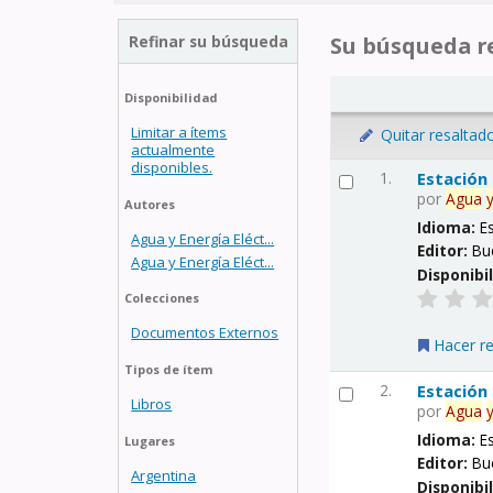
Refinar su búsqueda
Su búsqueda re
Disponibilidad
Limitar a ítems
Quitar resaltad
actualmente
disponibles.
1.
Estación
por
Agua
Autores
Idioma:
E
Agua y Energía Eléct...
Editor:
Bu
Agua y Energía Eléct...
Disponibi
Colecciones
Documentos Externos
Hacer r
Tipos de ítem
2.
Estación
Libros
por
Agua
Idioma:
E
Lugares
Editor:
Bu
Argentina
Disponibi