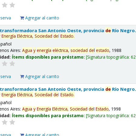
eserva
Agregar al carrito
 transformadora San Antonio Oeste, provincia
de
Río Negro
y
Energía
Eléctrica,
Sociedad
de
l
Estado
.
spañol
enos Aires:
Agua
y
energía
eléctrica,
sociedad
de
l
estado
, 1988
lidad:
Ítems disponibles para préstamo:
Signatura topográfica:
62
eserva
Agregar al carrito
 transformadora San Antonio Oeste, provincia
de
Río Negro
y
Energía
Eléctrica,
Sociedad
de
l
Estado
.
spañol
enos Aires:
Agua
y
Energía
Eléctrica,
Sociedad
de
l
Estado
, 1998
lidad:
Ítems disponibles para préstamo:
Signatura topográfica:
62
eserva
Agregar al carrito