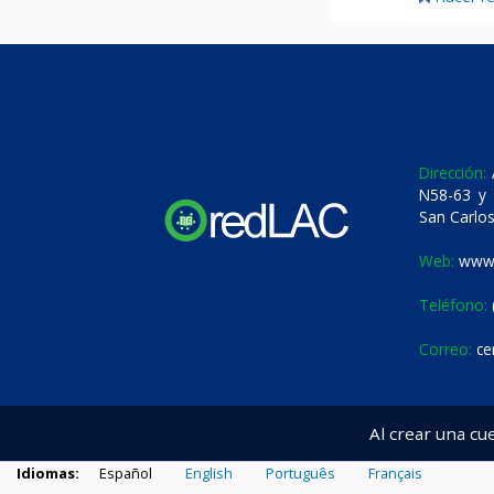
Dirección:
A
N58-63 y 
San Carlos
Web:
www.
Teléfono:
Correo:
ce
Al crear una cu
Idiomas:
Español
English
Português
Français