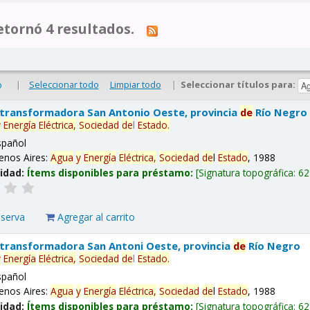
tornó 4 resultados.
|
Seleccionar todo
Limpiar todo
|
Seleccionar títulos para:
o
 transformadora San Antonio Oeste, provincia
de
Río Negro
y
Energía
Eléctrica,
Sociedad
de
l
Estado
.
spañol
enos Aires:
Agua
y
Energía
Eléctrica,
Sociedad
de
l
Estado
, 1988
lidad:
Ítems disponibles para préstamo:
Signatura topográfica:
62
eserva
Agregar al carrito
 transformadora San Antoni Oeste, provincia
de
Río Negro
y
Energía
Eléctrica,
Sociedad
de
l
Estado
.
spañol
enos Aires:
Agua
y
Energía
Eléctrica,
Sociedad
de
l
Estado
, 1988
lidad:
Ítems disponibles para préstamo:
Signatura topográfica:
62