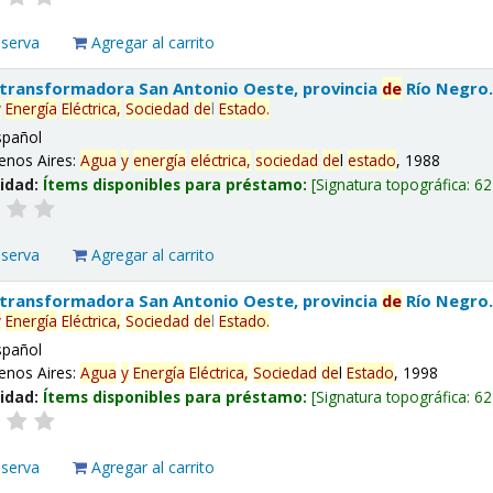
eserva
Agregar al carrito
 transformadora San Antonio Oeste, provincia
de
Río Negro
y
Energía
Eléctrica,
Sociedad
de
l
Estado
.
spañol
enos Aires:
Agua
y
energía
eléctrica,
sociedad
de
l
estado
, 1988
lidad:
Ítems disponibles para préstamo:
Signatura topográfica:
62
eserva
Agregar al carrito
 transformadora San Antonio Oeste, provincia
de
Río Negro
y
Energía
Eléctrica,
Sociedad
de
l
Estado
.
spañol
enos Aires:
Agua
y
Energía
Eléctrica,
Sociedad
de
l
Estado
, 1998
lidad:
Ítems disponibles para préstamo:
Signatura topográfica:
62
eserva
Agregar al carrito