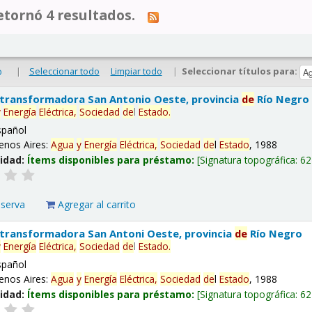
tornó 4 resultados.
|
Seleccionar todo
Limpiar todo
|
Seleccionar títulos para:
o
 transformadora San Antonio Oeste, provincia
de
Río Negro
y
Energía
Eléctrica,
Sociedad
de
l
Estado
.
spañol
enos Aires:
Agua
y
Energía
Eléctrica,
Sociedad
de
l
Estado
, 1988
lidad:
Ítems disponibles para préstamo:
Signatura topográfica:
62
eserva
Agregar al carrito
 transformadora San Antoni Oeste, provincia
de
Río Negro
y
Energía
Eléctrica,
Sociedad
de
l
Estado
.
spañol
enos Aires:
Agua
y
Energía
Eléctrica,
Sociedad
de
l
Estado
, 1988
lidad:
Ítems disponibles para préstamo:
Signatura topográfica:
62