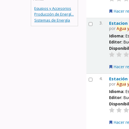
Equipos y Accesorios
Hacer r
Producción de Energí...
Sistemas de Energía
3.
Estacion
por
Agua
Idioma:
E
Editor:
Bu
Disponibi
Hacer r
4.
Estación
por
Agua
Idioma:
E
Editor:
Bu
Disponibi
Hacer r