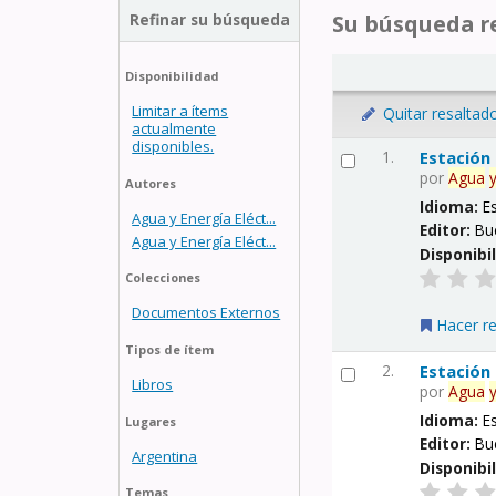
Refinar su búsqueda
Su búsqueda re
Disponibilidad
Limitar a ítems
Quitar resaltad
actualmente
disponibles.
1.
Estación
por
Agua
Autores
Idioma:
E
Agua y Energía Eléct...
Editor:
Bu
Agua y Energía Eléct...
Disponibi
Colecciones
Documentos Externos
Hacer r
Tipos de ítem
2.
Estación
Libros
por
Agua
Idioma:
E
Lugares
Editor:
Bu
Argentina
Disponibi
Temas