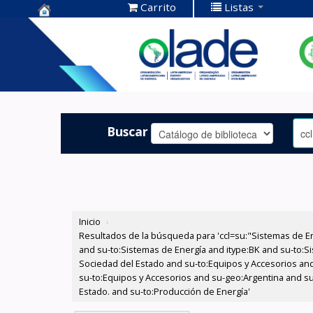
Carrito
Listas
Centro de
Documentación
OLADE -
Buscar
Inicio
›
Resultados de la búsqueda para 'ccl=su:"Sistemas de E
and su-to:Sistemas de Energía and itype:BK and su-to:Si
Sociedad del Estado and su-to:Equipos y Accesorios and
su-to:Equipos y Accesorios and su-geo:Argentina and su
Estado. and su-to:Producción de Energía'