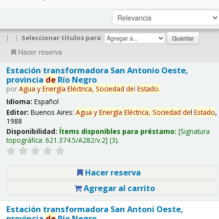
|
|
Seleccionar títulos para:
Hacer reserva
Estación transformadora San Antonio Oeste,
provincia
de
Río Negro
por
Agua
y
Energía
Eléctrica,
Sociedad
de
l
Estado
.
Idioma:
Español
Editor:
Buenos Aires:
Agua
y
Energía
Eléctrica,
Sociedad
de
l
Estado
,
1988
Disponibilidad:
Ítems disponibles para préstamo:
Signatura
topográfica:
621.374.5/A282/v.2
(3).
Hacer reserva
Agregar al carrito
Estación transformadora San Antoni Oeste,
provincia
de
Río Negro