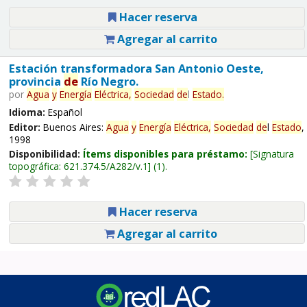
Hacer reserva
Agregar al carrito
Estación transformadora San Antonio Oeste,
provincia
de
Río Negro.
por
Agua
y
Energía
Eléctrica,
Sociedad
de
l
Estado
.
Idioma:
Español
Editor:
Buenos Aires:
Agua
y
Energía
Eléctrica,
Sociedad
de
l
Estado
,
1998
Disponibilidad:
Ítems disponibles para préstamo:
Signatura
topográfica:
621.374.5/A282/v.1
(1).
Hacer reserva
Agregar al carrito