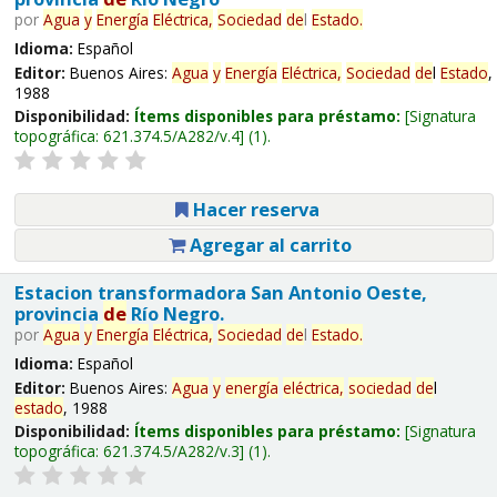
por
Agua
y
Energía
Eléctrica,
Sociedad
de
l
Estado
.
Idioma:
Español
Editor:
Buenos Aires:
Agua
y
Energía
Eléctrica,
Sociedad
de
l
Estado
,
1988
Disponibilidad:
Ítems disponibles para préstamo:
Signatura
topográfica:
621.374.5/A282/v.4
(1).
Hacer reserva
Agregar al carrito
Estacion transformadora San Antonio Oeste,
provincia
de
Río Negro.
por
Agua
y
Energía
Eléctrica,
Sociedad
de
l
Estado
.
Idioma:
Español
Editor:
Buenos Aires:
Agua
y
energía
eléctrica,
sociedad
de
l
estado
, 1988
Disponibilidad:
Ítems disponibles para préstamo:
Signatura
topográfica:
621.374.5/A282/v.3
(1).