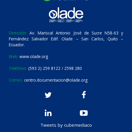
Dirección:
Av. Mariscal Antonio José de Sucre N58-63 y
Fernández Salvador Edif. Olade – San Carlos, Quito –
Ecuador.
Web:
www.olade.org
Teléfono:
(593 2) 259 8122 / 2598 280
Correo:
centro.documentacion@olade.org
Tweets by cubemediaco