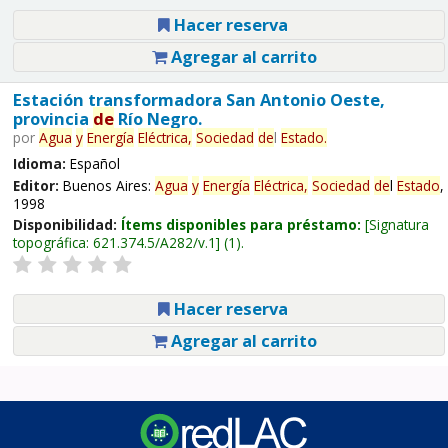
Hacer reserva
Agregar al carrito
Estación transformadora San Antonio Oeste,
provincia
de
Río Negro.
por
Agua
y
Energía
Eléctrica,
Sociedad
de
l
Estado
.
Idioma:
Español
Editor:
Buenos Aires:
Agua
y
Energía
Eléctrica,
Sociedad
de
l
Estado
,
1998
Disponibilidad:
Ítems disponibles para préstamo:
Signatura
topográfica:
621.374.5/A282/v.1
(1).
Hacer reserva
Agregar al carrito