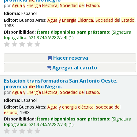
por
Agua
y
Energía
Eléctrica,
Sociedad
de
l
Estado
.
Idioma:
Español
Editor:
Buenos Aires:
Agua
y
Energía
Eléctrica,
Sociedad
de
l
Estado
,
1988
Disponibilidad:
Ítems disponibles para préstamo:
Signatura
topográfica:
621.374.5/A282/v.4
(1).
Hacer reserva
Agregar al carrito
Estacion transformadora San Antonio Oeste,
provincia
de
Río Negro.
por
Agua
y
Energía
Eléctrica,
Sociedad
de
l
Estado
.
Idioma:
Español
Editor:
Buenos Aires:
Agua
y
energía
eléctrica,
sociedad
de
l
estado
, 1988
Disponibilidad:
Ítems disponibles para préstamo:
Signatura
topográfica:
621.374.5/A282/v.3
(1).