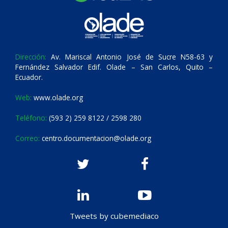
Dirección:
Av. Mariscal Antonio José de Sucre N58-63 y
Fernández Salvador Edif. Olade – San Carlos, Quito –
Ecuador.
Web:
www.olade.org
Teléfono:
(593 2) 259 8122 / 2598 280
Correo:
centro.documentacion@olade.org
Tweets by cubemediaco