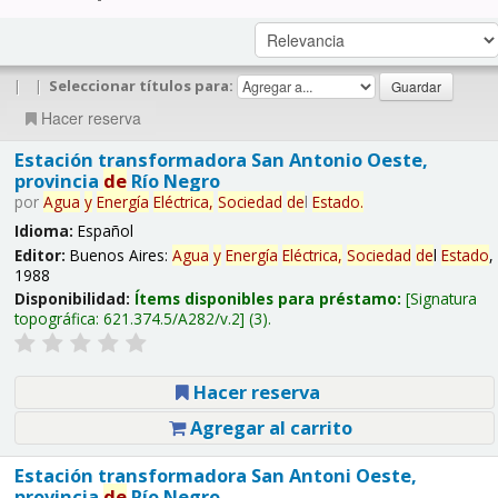
|
|
Seleccionar títulos para:
Hacer reserva
Estación transformadora San Antonio Oeste,
provincia
de
Río Negro
por
Agua
y
Energía
Eléctrica,
Sociedad
de
l
Estado
.
Idioma:
Español
Editor:
Buenos Aires:
Agua
y
Energía
Eléctrica,
Sociedad
de
l
Estado
,
1988
Disponibilidad:
Ítems disponibles para préstamo:
Signatura
topográfica:
621.374.5/A282/v.2
(3).
Hacer reserva
Agregar al carrito
Estación transformadora San Antoni Oeste,
provincia
de
Río Negro