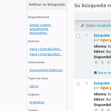
Refinar su búsqueda
Su búsqueda re
Disponibilidad
Limitar a ítems
Quitar resaltad
actualmente
disponibles.
1.
Estación
por
Agua
Autores
Idioma:
E
Agua y Energía Eléct...
Editor:
Bu
Agua y Energía Eléct...
Disponibi
Colecciones
Documentos Externos
Hacer r
Tipos de ítem
2.
Estación
Libros
por
Agua
Idioma:
E
Lugares
Editor:
Bu
Argentina
Disponibi
Temas