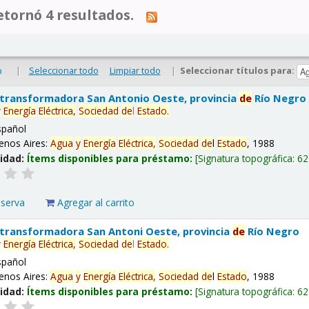
tornó 4 resultados.
|
Seleccionar todo
Limpiar todo
|
Seleccionar títulos para:
o
 transformadora San Antonio Oeste, provincia
de
Río Negro
y
Energía
Eléctrica,
Sociedad
de
l
Estado
.
spañol
enos Aires:
Agua
y
Energía
Eléctrica,
Sociedad
de
l
Estado
, 1988
lidad:
Ítems disponibles para préstamo:
Signatura topográfica:
62
eserva
Agregar al carrito
 transformadora San Antoni Oeste, provincia
de
Río Negro
y
Energía
Eléctrica,
Sociedad
de
l
Estado
.
spañol
enos Aires:
Agua
y
Energía
Eléctrica,
Sociedad
de
l
Estado
, 1988
lidad:
Ítems disponibles para préstamo:
Signatura topográfica:
62