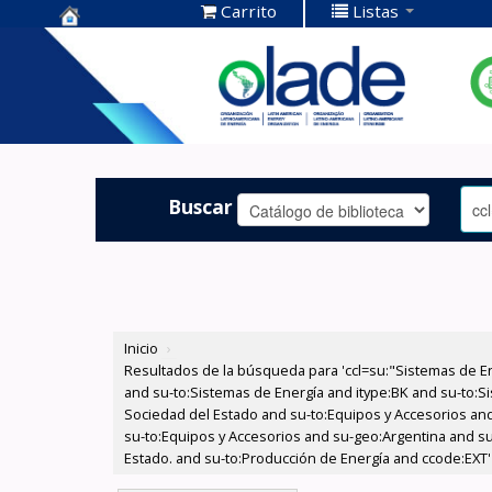
Carrito
Listas
Centro de
Documentación
OLADE -
Buscar
Inicio
›
Resultados de la búsqueda para 'ccl=su:"Sistemas de E
and su-to:Sistemas de Energía and itype:BK and su-to:Si
Sociedad del Estado and su-to:Equipos y Accesorios and
su-to:Equipos y Accesorios and su-geo:Argentina and su
Estado. and su-to:Producción de Energía and ccode:EXT'