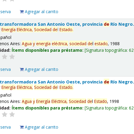
eserva
Agregar al carrito
 transformadora San Antonio Oeste, provincia
de
Río Negro
y
Energía
Eléctrica,
Sociedad
de
l
Estado
.
spañol
enos Aires:
Agua
y
energía
eléctrica,
sociedad
de
l
estado
, 1988
lidad:
Ítems disponibles para préstamo:
Signatura topográfica:
62
eserva
Agregar al carrito
 transformadora San Antonio Oeste, provincia
de
Río Negro
y
Energía
Eléctrica,
Sociedad
de
l
Estado
.
spañol
enos Aires:
Agua
y
Energía
Eléctrica,
Sociedad
de
l
Estado
, 1998
lidad:
Ítems disponibles para préstamo:
Signatura topográfica:
62
eserva
Agregar al carrito