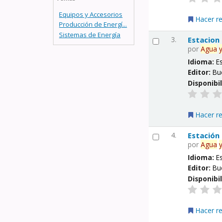
Equipos y Accesorios
Hacer r
Producción de Energí...
Sistemas de Energía
3.
Estacion
por
Agua
Idioma:
E
Editor:
Bu
Disponibi
Hacer r
4.
Estación
por
Agua
Idioma:
E
Editor:
Bu
Disponibi
Hacer r