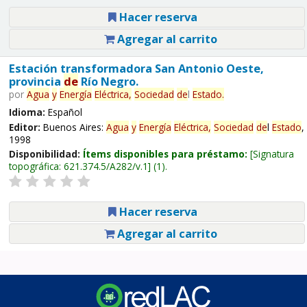
Hacer reserva
Agregar al carrito
Estación transformadora San Antonio Oeste,
provincia
de
Río Negro.
por
Agua
y
Energía
Eléctrica,
Sociedad
de
l
Estado
.
Idioma:
Español
Editor:
Buenos Aires:
Agua
y
Energía
Eléctrica,
Sociedad
de
l
Estado
,
1998
Disponibilidad:
Ítems disponibles para préstamo:
Signatura
topográfica:
621.374.5/A282/v.1
(1).
Hacer reserva
Agregar al carrito