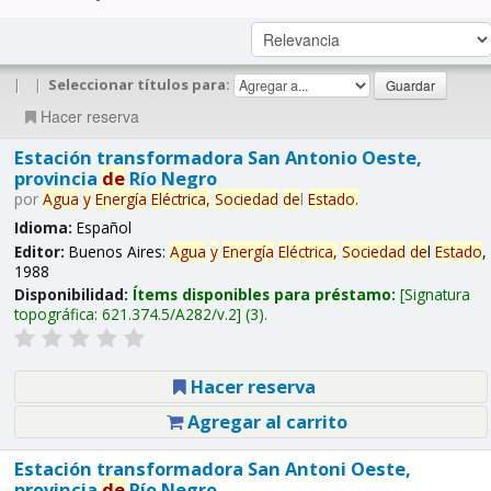
|
|
Seleccionar títulos para:
Hacer reserva
Estación transformadora San Antonio Oeste,
provincia
de
Río Negro
por
Agua
y
Energía
Eléctrica,
Sociedad
de
l
Estado
.
Idioma:
Español
Editor:
Buenos Aires:
Agua
y
Energía
Eléctrica,
Sociedad
de
l
Estado
,
1988
Disponibilidad:
Ítems disponibles para préstamo:
Signatura
topográfica:
621.374.5/A282/v.2
(3).
Hacer reserva
Agregar al carrito
Estación transformadora San Antoni Oeste,
provincia
de
Río Negro