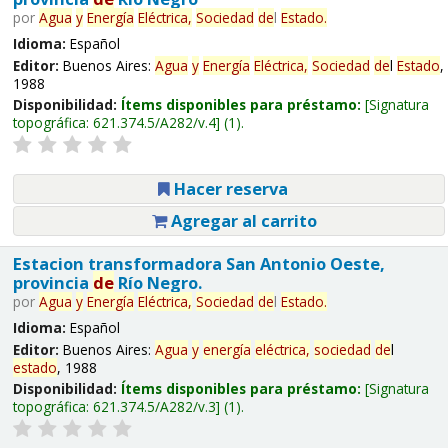
por
Agua
y
Energía
Eléctrica,
Sociedad
de
l
Estado
.
Idioma:
Español
Editor:
Buenos Aires:
Agua
y
Energía
Eléctrica,
Sociedad
de
l
Estado
,
1988
Disponibilidad:
Ítems disponibles para préstamo:
Signatura
topográfica:
621.374.5/A282/v.4
(1).
Hacer reserva
Agregar al carrito
Estacion transformadora San Antonio Oeste,
provincia
de
Río Negro.
por
Agua
y
Energía
Eléctrica,
Sociedad
de
l
Estado
.
Idioma:
Español
Editor:
Buenos Aires:
Agua
y
energía
eléctrica,
sociedad
de
l
estado
, 1988
Disponibilidad:
Ítems disponibles para préstamo:
Signatura
topográfica:
621.374.5/A282/v.3
(1).