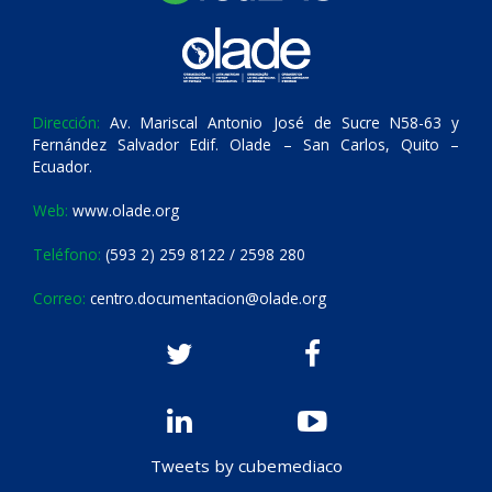
Dirección:
Av. Mariscal Antonio José de Sucre N58-63 y
Fernández Salvador Edif. Olade – San Carlos, Quito –
Ecuador.
Web:
www.olade.org
Teléfono:
(593 2) 259 8122 / 2598 280
Correo:
centro.documentacion@olade.org
Tweets by cubemediaco