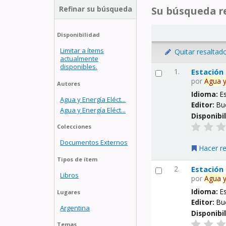
Refinar su búsqueda
Su búsqueda re
Disponibilidad
Limitar a ítems
Quitar resaltad
actualmente
disponibles.
1.
Estación
por
Agua
Autores
Idioma:
E
Agua y Energía Eléct...
Editor:
Bu
Agua y Energía Eléct...
Disponibi
Colecciones
Documentos Externos
Hacer r
Tipos de ítem
2.
Estación
Libros
por
Agua
Idioma:
E
Lugares
Editor:
Bu
Argentina
Disponibi
Temas