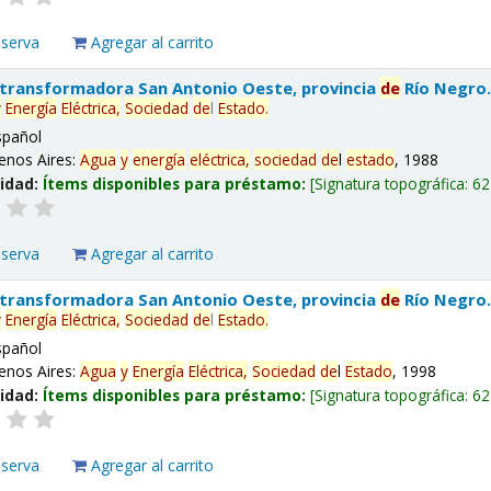
eserva
Agregar al carrito
 transformadora San Antonio Oeste, provincia
de
Río Negro
y
Energía
Eléctrica,
Sociedad
de
l
Estado
.
spañol
enos Aires:
Agua
y
energía
eléctrica,
sociedad
de
l
estado
, 1988
lidad:
Ítems disponibles para préstamo:
Signatura topográfica:
62
eserva
Agregar al carrito
 transformadora San Antonio Oeste, provincia
de
Río Negro
y
Energía
Eléctrica,
Sociedad
de
l
Estado
.
spañol
enos Aires:
Agua
y
Energía
Eléctrica,
Sociedad
de
l
Estado
, 1998
lidad:
Ítems disponibles para préstamo:
Signatura topográfica:
62
eserva
Agregar al carrito