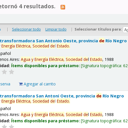
tornó 4 resultados.
|
Seleccionar todo
Limpiar todo
|
Seleccionar títulos para:
o
 transformadora San Antonio Oeste, provincia
de
Río Negro
y
Energía
Eléctrica,
Sociedad
de
l
Estado
.
spañol
enos Aires:
Agua
y
Energía
Eléctrica,
Sociedad
de
l
Estado
, 1988
lidad:
Ítems disponibles para préstamo:
Signatura topográfica:
62
eserva
Agregar al carrito
 transformadora San Antoni Oeste, provincia
de
Río Negro
y
Energía
Eléctrica,
Sociedad
de
l
Estado
.
spañol
enos Aires:
Agua
y
Energía
Eléctrica,
Sociedad
de
l
Estado
, 1988
lidad:
Ítems disponibles para préstamo:
Signatura topográfica:
62