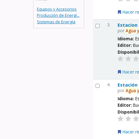
Equipos y Accesorios
Hacer r
Producción de Energí...
Sistemas de Energía
3.
Estacion
por
Agua
Idioma:
E
Editor:
Bu
Disponibi
Hacer r
4.
Estación
por
Agua
Idioma:
E
Editor:
Bu
Disponibi
Hacer r