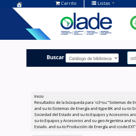
Carrito
Listas
Centro de
Documentación
OLADE -
Buscar
Inicio
›
Resultados de la búsqueda para 'ccl=su:"Sistemas de E
and su-to:Sistemas de Energía and itype:BK and su-to:Si
Sociedad del Estado and su-to:Equipos y Accesorios and
su-to:Equipos y Accesorios and su-geo:Argentina and su
Estado. and su-to:Producción de Energía and ccode:EXT'