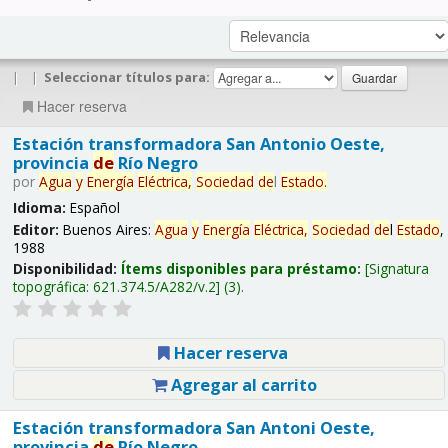
|
|
Seleccionar títulos para:
Hacer reserva
Estación transformadora San Antonio Oeste,
provincia
de
Río Negro
por
Agua
y
Energía
Eléctrica,
Sociedad
de
l
Estado
.
Idioma:
Español
Editor:
Buenos Aires:
Agua
y
Energía
Eléctrica,
Sociedad
de
l
Estado
,
1988
Disponibilidad:
Ítems disponibles para préstamo:
Signatura
topográfica:
621.374.5/A282/v.2
(3).
Hacer reserva
Agregar al carrito
Estación transformadora San Antoni Oeste,
provincia
de
Río Negro