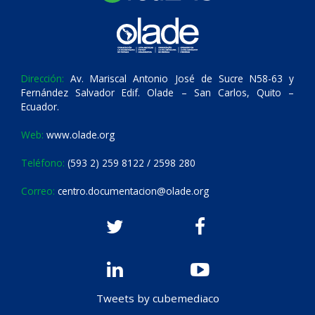
Dirección:
Av. Mariscal Antonio José de Sucre N58-63 y
Fernández Salvador Edif. Olade – San Carlos, Quito –
Ecuador.
Web:
www.olade.org
Teléfono:
(593 2) 259 8122 / 2598 280
Correo:
centro.documentacion@olade.org
Tweets by cubemediaco