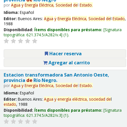
por
Agua
y
Energía
Eléctrica,
Sociedad
de
l
Estado
.
Idioma:
Español
Editor:
Buenos Aires:
Agua
y
Energía
Eléctrica,
Sociedad
de
l
Estado
,
1988
Disponibilidad:
Ítems disponibles para préstamo:
Signatura
topográfica:
621.374.5/A282/v.4
(1).
Hacer reserva
Agregar al carrito
Estacion transformadora San Antonio Oeste,
provincia
de
Río Negro.
por
Agua
y
Energía
Eléctrica,
Sociedad
de
l
Estado
.
Idioma:
Español
Editor:
Buenos Aires:
Agua
y
energía
eléctrica,
sociedad
de
l
estado
, 1988
Disponibilidad:
Ítems disponibles para préstamo:
Signatura
topográfica:
621.374.5/A282/v.3
(1).