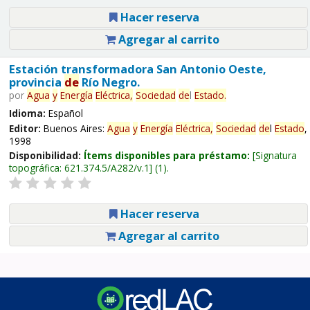
Hacer reserva
Agregar al carrito
Estación transformadora San Antonio Oeste,
provincia
de
Río Negro.
por
Agua
y
Energía
Eléctrica,
Sociedad
de
l
Estado
.
Idioma:
Español
Editor:
Buenos Aires:
Agua
y
Energía
Eléctrica,
Sociedad
de
l
Estado
,
1998
Disponibilidad:
Ítems disponibles para préstamo:
Signatura
topográfica:
621.374.5/A282/v.1
(1).
Hacer reserva
Agregar al carrito