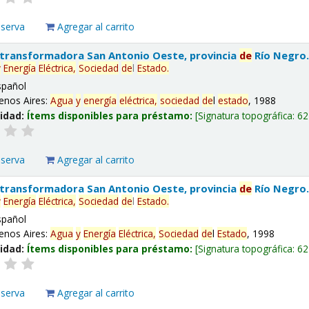
eserva
Agregar al carrito
 transformadora San Antonio Oeste, provincia
de
Río Negro
y
Energía
Eléctrica,
Sociedad
de
l
Estado
.
spañol
enos Aires:
Agua
y
energía
eléctrica,
sociedad
de
l
estado
, 1988
lidad:
Ítems disponibles para préstamo:
Signatura topográfica:
62
eserva
Agregar al carrito
 transformadora San Antonio Oeste, provincia
de
Río Negro
y
Energía
Eléctrica,
Sociedad
de
l
Estado
.
spañol
enos Aires:
Agua
y
Energía
Eléctrica,
Sociedad
de
l
Estado
, 1998
lidad:
Ítems disponibles para préstamo:
Signatura topográfica:
62
eserva
Agregar al carrito