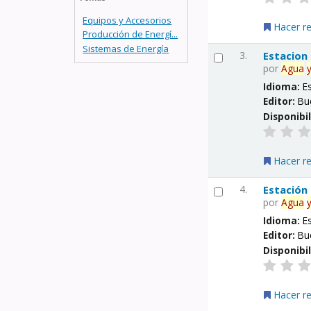
Equipos y Accesorios
Hacer r
Producción de Energí...
Sistemas de Energía
3.
Estacion
por
Agua
Idioma:
E
Editor:
Bu
Disponibi
Hacer r
4.
Estación
por
Agua
Idioma:
E
Editor:
Bu
Disponibi
Hacer r