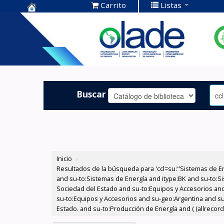
Carrito
Listas
Centro de
Documentación
OLADE -
Buscar
Inicio
›
Resultados de la búsqueda para 'ccl=su:"Sistemas de E
and su-to:Sistemas de Energía and itype:BK and su-to:Si
Sociedad del Estado and su-to:Equipos y Accesorios and
su-to:Equipos y Accesorios and su-geo:Argentina and su
Estado. and su-to:Producción de Energía and ( (allrecord