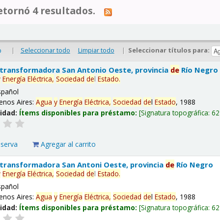
tornó 4 resultados.
|
Seleccionar todo
Limpiar todo
|
Seleccionar títulos para:
o
 transformadora San Antonio Oeste, provincia
de
Río Negro
y
Energía
Eléctrica,
Sociedad
de
l
Estado
.
spañol
enos Aires:
Agua
y
Energía
Eléctrica,
Sociedad
de
l
Estado
, 1988
lidad:
Ítems disponibles para préstamo:
Signatura topográfica:
62
eserva
Agregar al carrito
 transformadora San Antoni Oeste, provincia
de
Río Negro
y
Energía
Eléctrica,
Sociedad
de
l
Estado
.
spañol
enos Aires:
Agua
y
Energía
Eléctrica,
Sociedad
de
l
Estado
, 1988
lidad:
Ítems disponibles para préstamo:
Signatura topográfica:
62