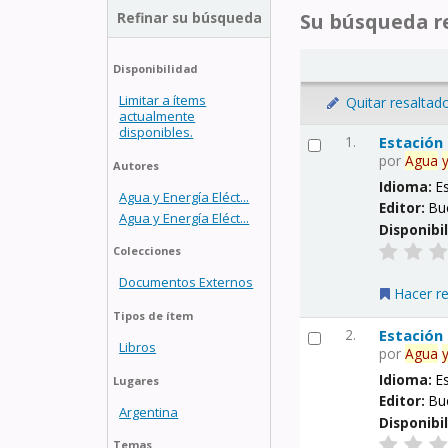
Refinar su búsqueda
Su búsqueda re
Disponibilidad
Limitar a ítems
Quitar resaltad
actualmente
disponibles.
1.
Estación
por
Agua
Autores
Idioma:
E
Agua y Energía Eléct...
Editor:
Bu
Agua y Energía Eléct...
Disponibi
Colecciones
Documentos Externos
Hacer r
Tipos de ítem
2.
Estación
Libros
por
Agua
Idioma:
E
Lugares
Editor:
Bu
Argentina
Disponibi
Temas