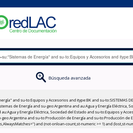
Búsqueda avanzada
nergía" and su-to:Equipos y Accesorios and itype:BK and su-to:SISTEMAS D
stemas de Energía and su-geo:Argentina and au:Agua y Energía Eléctrica, Soc
 au:Agua y Energía Eléctrica, Sociedad del Estado and su-to:Equipos y Acce
-geo:Argentina and su-to:Producción de Energía and su-to:Producción de En
s,AlwaysMatches='') and (not-onloan-count,st-numeric >= 1) and (lost,st-nume