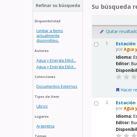
Refinar su búsqueda
Su búsqueda re
Disponibilidad
Limitar a ítems
Quitar resaltad
actualmente
disponibles.
1.
Estación
por
Agua
Autores
Idioma:
E
Agua y Energía Eléct...
Editor:
Bu
Agua y Energía Eléct...
Disponibi
Colecciones
Documentos Externos
Hacer r
Tipos de ítem
2.
Estación
Libros
por
Agua
Idioma:
E
Lugares
Editor:
Bu
Argentina
Disponibi
Temas