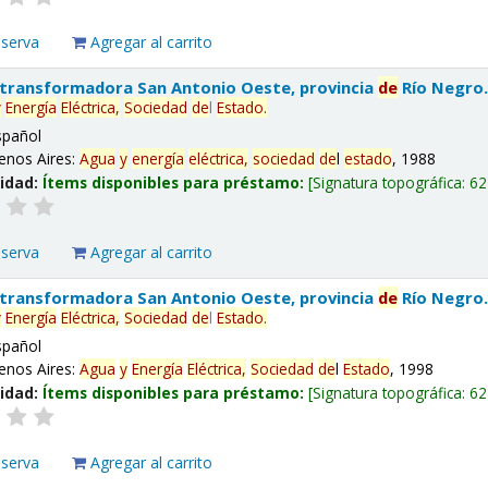
eserva
Agregar al carrito
 transformadora San Antonio Oeste, provincia
de
Río Negro
y
Energía
Eléctrica,
Sociedad
de
l
Estado
.
spañol
enos Aires:
Agua
y
energía
eléctrica,
sociedad
de
l
estado
, 1988
lidad:
Ítems disponibles para préstamo:
Signatura topográfica:
62
eserva
Agregar al carrito
 transformadora San Antonio Oeste, provincia
de
Río Negro
y
Energía
Eléctrica,
Sociedad
de
l
Estado
.
spañol
enos Aires:
Agua
y
Energía
Eléctrica,
Sociedad
de
l
Estado
, 1998
lidad:
Ítems disponibles para préstamo:
Signatura topográfica:
62
eserva
Agregar al carrito