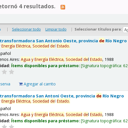
tornó 4 resultados.
|
Seleccionar todo
Limpiar todo
|
Seleccionar títulos para:
o
 transformadora San Antonio Oeste, provincia
de
Río Negro
y
Energía
Eléctrica,
Sociedad
de
l
Estado
.
spañol
enos Aires:
Agua
y
Energía
Eléctrica,
Sociedad
de
l
Estado
, 1988
lidad:
Ítems disponibles para préstamo:
Signatura topográfica:
62
eserva
Agregar al carrito
 transformadora San Antoni Oeste, provincia
de
Río Negro
y
Energía
Eléctrica,
Sociedad
de
l
Estado
.
spañol
enos Aires:
Agua
y
Energía
Eléctrica,
Sociedad
de
l
Estado
, 1988
lidad:
Ítems disponibles para préstamo:
Signatura topográfica:
62