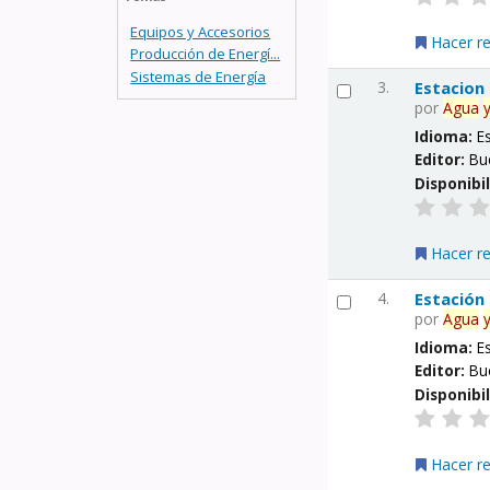
Equipos y Accesorios
Hacer r
Producción de Energí...
Sistemas de Energía
3.
Estacion
por
Agua
Idioma:
E
Editor:
Bu
Disponibi
Hacer r
4.
Estación
por
Agua
Idioma:
E
Editor:
Bu
Disponibi
Hacer r