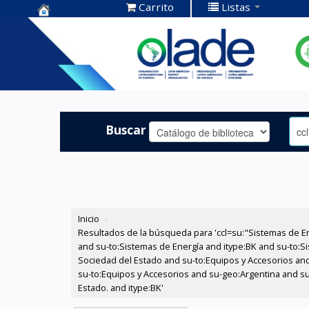
Carrito
Listas
Centro de
Documentación
OLADE -
Buscar
Inicio
›
Resultados de la búsqueda para 'ccl=su:"Sistemas de E
and su-to:Sistemas de Energía and itype:BK and su-to:Si
Sociedad del Estado and su-to:Equipos y Accesorios and
su-to:Equipos y Accesorios and su-geo:Argentina and su
Estado. and itype:BK'