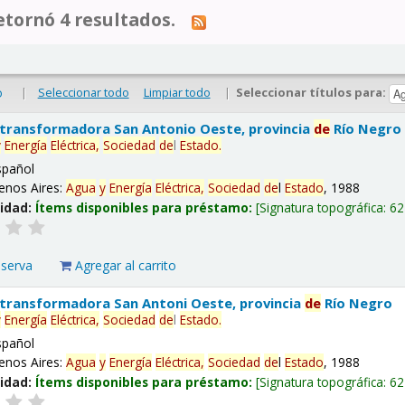
tornó 4 resultados.
|
Seleccionar todo
Limpiar todo
|
Seleccionar títulos para:
o
 transformadora San Antonio Oeste, provincia
de
Río Negro
y
Energía
Eléctrica,
Sociedad
de
l
Estado
.
spañol
enos Aires:
Agua
y
Energía
Eléctrica,
Sociedad
de
l
Estado
, 1988
lidad:
Ítems disponibles para préstamo:
Signatura topográfica:
62
eserva
Agregar al carrito
 transformadora San Antoni Oeste, provincia
de
Río Negro
y
Energía
Eléctrica,
Sociedad
de
l
Estado
.
spañol
enos Aires:
Agua
y
Energía
Eléctrica,
Sociedad
de
l
Estado
, 1988
lidad:
Ítems disponibles para préstamo:
Signatura topográfica:
62