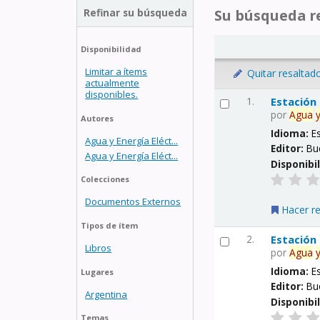
Refinar su búsqueda
Su búsqueda re
Disponibilidad
Limitar a ítems
Quitar resaltad
actualmente
disponibles.
1.
Estación
por
Agua
Autores
Idioma:
E
Agua y Energía Eléct...
Editor:
Bu
Agua y Energía Eléct...
Disponibi
Colecciones
Documentos Externos
Hacer r
Tipos de ítem
2.
Estación
Libros
por
Agua
Idioma:
E
Lugares
Editor:
Bu
Argentina
Disponibi
Temas