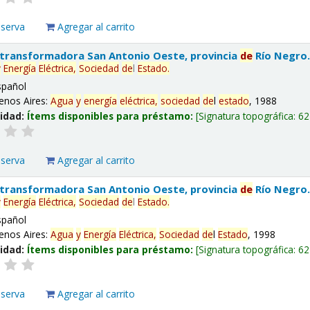
eserva
Agregar al carrito
 transformadora San Antonio Oeste, provincia
de
Río Negro
y
Energía
Eléctrica,
Sociedad
de
l
Estado
.
spañol
enos Aires:
Agua
y
energía
eléctrica,
sociedad
de
l
estado
, 1988
lidad:
Ítems disponibles para préstamo:
Signatura topográfica:
62
eserva
Agregar al carrito
 transformadora San Antonio Oeste, provincia
de
Río Negro
y
Energía
Eléctrica,
Sociedad
de
l
Estado
.
spañol
enos Aires:
Agua
y
Energía
Eléctrica,
Sociedad
de
l
Estado
, 1998
lidad:
Ítems disponibles para préstamo:
Signatura topográfica:
62
eserva
Agregar al carrito