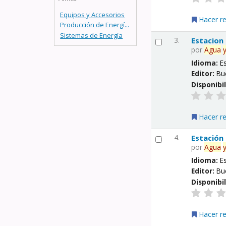
Equipos y Accesorios
Hacer r
Producción de Energí...
Sistemas de Energía
3.
Estacion
por
Agua
Idioma:
E
Editor:
Bu
Disponibi
Hacer r
4.
Estación
por
Agua
Idioma:
E
Editor:
Bu
Disponibi
Hacer r