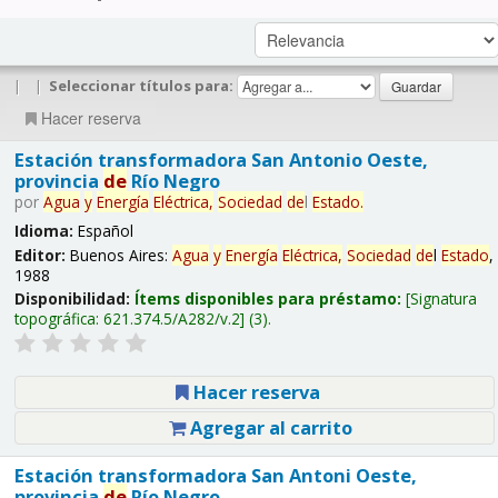
|
|
Seleccionar títulos para:
Hacer reserva
Estación transformadora San Antonio Oeste,
provincia
de
Río Negro
por
Agua
y
Energía
Eléctrica,
Sociedad
de
l
Estado
.
Idioma:
Español
Editor:
Buenos Aires:
Agua
y
Energía
Eléctrica,
Sociedad
de
l
Estado
,
1988
Disponibilidad:
Ítems disponibles para préstamo:
Signatura
topográfica:
621.374.5/A282/v.2
(3).
Hacer reserva
Agregar al carrito
Estación transformadora San Antoni Oeste,
provincia
de
Río Negro