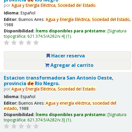
por
Agua
y
Energía
Eléctrica,
Sociedad
de
l
Estado
.
Idioma:
Español
Editor:
Buenos Aires:
Agua
y
Energía
Eléctrica,
Sociedad
de
l
Estado
,
1988
Disponibilidad:
Ítems disponibles para préstamo:
Signatura
topográfica:
621.374.5/A282/v.4
(1).
Hacer reserva
Agregar al carrito
Estacion transformadora San Antonio Oeste,
provincia
de
Río Negro.
por
Agua
y
Energía
Eléctrica,
Sociedad
de
l
Estado
.
Idioma:
Español
Editor:
Buenos Aires:
Agua
y
energía
eléctrica,
sociedad
de
l
estado
, 1988
Disponibilidad:
Ítems disponibles para préstamo:
Signatura
topográfica:
621.374.5/A282/v.3
(1).