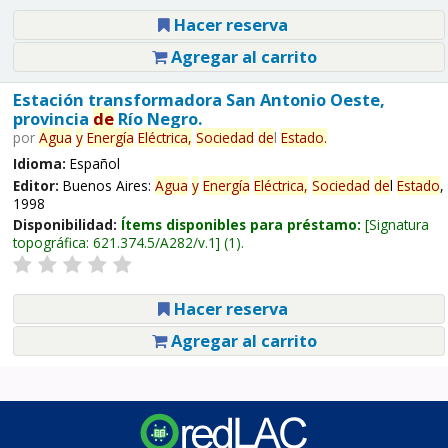
Hacer reserva
Agregar al carrito
Estación transformadora San Antonio Oeste,
provincia
de
Río Negro.
por
Agua
y
Energía
Eléctrica,
Sociedad
de
l
Estado
.
Idioma:
Español
Editor:
Buenos Aires:
Agua
y
Energía
Eléctrica,
Sociedad
de
l
Estado
,
1998
Disponibilidad:
Ítems disponibles para préstamo:
Signatura
topográfica:
621.374.5/A282/v.1
(1).
Hacer reserva
Agregar al carrito