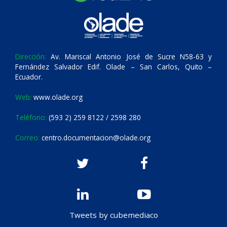
Dirección:
Av. Mariscal Antonio José de Sucre N58-63 y
Fernández Salvador Edif. Olade – San Carlos, Quito –
Ecuador.
Web:
www.olade.org
Teléfono:
(593 2) 259 8122 / 2598 280
Correo:
centro.documentacion@olade.org
Tweets by cubemediaco