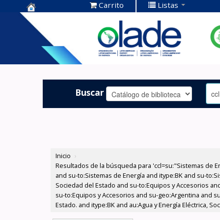
Carrito
Listas
Centro de
Documentación
OLADE -
Buscar
Inicio
›
Resultados de la búsqueda para 'ccl=su:"Sistemas de E
and su-to:Sistemas de Energía and itype:BK and su-to:Si
Sociedad del Estado and su-to:Equipos y Accesorios and
su-to:Equipos y Accesorios and su-geo:Argentina and su
Estado. and itype:BK and au:Agua y Energía Eléctrica, So