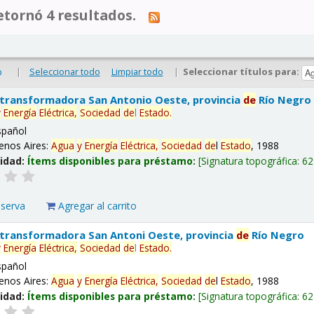
tornó 4 resultados.
|
Seleccionar todo
Limpiar todo
|
Seleccionar títulos para:
o
 transformadora San Antonio Oeste, provincia
de
Río Negro
y
Energía
Eléctrica,
Sociedad
de
l
Estado
.
spañol
enos Aires:
Agua
y
Energía
Eléctrica,
Sociedad
de
l
Estado
, 1988
lidad:
Ítems disponibles para préstamo:
Signatura topográfica:
62
eserva
Agregar al carrito
 transformadora San Antoni Oeste, provincia
de
Río Negro
y
Energía
Eléctrica,
Sociedad
de
l
Estado
.
spañol
enos Aires:
Agua
y
Energía
Eléctrica,
Sociedad
de
l
Estado
, 1988
lidad:
Ítems disponibles para préstamo:
Signatura topográfica:
62