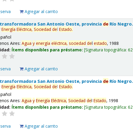
eserva
Agregar al carrito
 transformadora San Antonio Oeste, provincia
de
Río Negro
y
Energía
Eléctrica,
Sociedad
de
l
Estado
.
spañol
enos Aires:
Agua
y
energía
eléctrica,
sociedad
de
l
estado
, 1988
lidad:
Ítems disponibles para préstamo:
Signatura topográfica:
62
eserva
Agregar al carrito
 transformadora San Antonio Oeste, provincia
de
Río Negro
y
Energía
Eléctrica,
Sociedad
de
l
Estado
.
spañol
enos Aires:
Agua
y
Energía
Eléctrica,
Sociedad
de
l
Estado
, 1998
lidad:
Ítems disponibles para préstamo:
Signatura topográfica:
62
eserva
Agregar al carrito