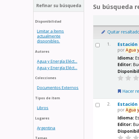
Refinar su búsqueda
Su búsqueda re
Disponibilidad
Limitar a ítems
Quitar resaltad
actualmente
disponibles.
1.
Estación
por
Agua
Autores
Idioma:
E
Agua y Energía Eléct...
Editor:
Bu
Agua y Energía Eléct...
Disponibi
Colecciones
Documentos Externos
Hacer r
Tipos de ítem
2.
Estación
Libros
por
Agua
Idioma:
E
Lugares
Editor:
Bu
Argentina
Disponibi
Temas