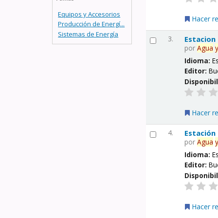
Equipos y Accesorios
Hacer r
Producción de Energí...
Sistemas de Energía
3.
Estacion
por
Agua
Idioma:
E
Editor:
Bu
Disponibi
Hacer r
4.
Estación
por
Agua
Idioma:
E
Editor:
Bu
Disponibi
Hacer r