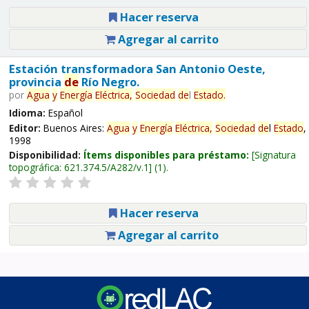
Hacer reserva
Agregar al carrito
Estación transformadora San Antonio Oeste,
provincia
de
Río Negro.
por
Agua
y
Energía
Eléctrica,
Sociedad
de
l
Estado
.
Idioma:
Español
Editor:
Buenos Aires:
Agua
y
Energía
Eléctrica,
Sociedad
de
l
Estado
,
1998
Disponibilidad:
Ítems disponibles para préstamo:
Signatura
topográfica:
621.374.5/A282/v.1
(1).
Hacer reserva
Agregar al carrito