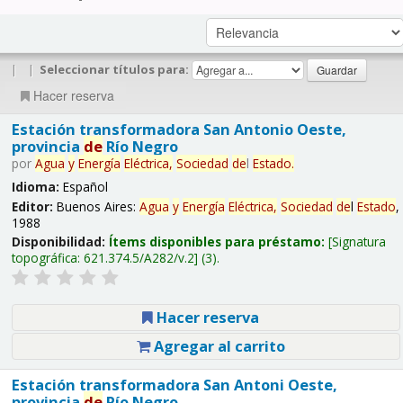
|
|
Seleccionar títulos para:
Hacer reserva
Estación transformadora San Antonio Oeste,
provincia
de
Río Negro
por
Agua
y
Energía
Eléctrica,
Sociedad
de
l
Estado
.
Idioma:
Español
Editor:
Buenos Aires:
Agua
y
Energía
Eléctrica,
Sociedad
de
l
Estado
,
1988
Disponibilidad:
Ítems disponibles para préstamo:
Signatura
topográfica:
621.374.5/A282/v.2
(3).
Hacer reserva
Agregar al carrito
Estación transformadora San Antoni Oeste,
provincia
de
Río Negro