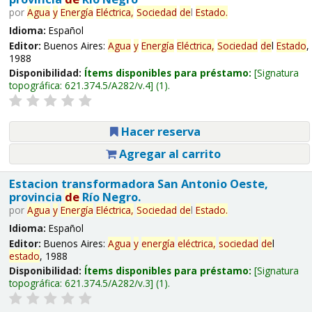
por
Agua
y
Energía
Eléctrica,
Sociedad
de
l
Estado
.
Idioma:
Español
Editor:
Buenos Aires:
Agua
y
Energía
Eléctrica,
Sociedad
de
l
Estado
,
1988
Disponibilidad:
Ítems disponibles para préstamo:
Signatura
topográfica:
621.374.5/A282/v.4
(1).
Hacer reserva
Agregar al carrito
Estacion transformadora San Antonio Oeste,
provincia
de
Río Negro.
por
Agua
y
Energía
Eléctrica,
Sociedad
de
l
Estado
.
Idioma:
Español
Editor:
Buenos Aires:
Agua
y
energía
eléctrica,
sociedad
de
l
estado
, 1988
Disponibilidad:
Ítems disponibles para préstamo:
Signatura
topográfica:
621.374.5/A282/v.3
(1).