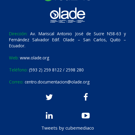
Dirección:
Av. Mariscal Antonio José de Sucre N58-63 y
Fernández Salvador Edif. Olade – San Carlos, Quito –
Ecuador.
Web:
www.olade.org
Teléfono:
(593 2) 259 8122 / 2598 280
Correo:
centro.documentacion@olade.org
Tweets by cubemediaco