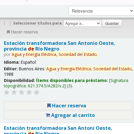
|
|
Seleccionar títulos para:
Hacer reserva
Estación transformadora San Antonio Oeste,
provincia
de
Río Negro
por
Agua
y
Energía
Eléctrica,
Sociedad
de
l
Estado
.
Idioma:
Español
Editor:
Buenos Aires:
Agua
y
Energía
Eléctrica,
Sociedad
de
l
Estado
,
1988
Disponibilidad:
Ítems disponibles para préstamo:
Signatura
topográfica:
621.374.5/A282/v.2
(3).
Hacer reserva
Agregar al carrito
Estación transformadora San Antoni Oeste,
provincia
de
Río Negro