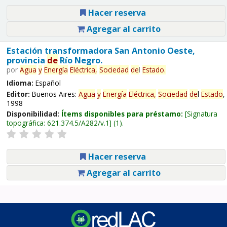
Hacer reserva
Agregar al carrito
Estación transformadora San Antonio Oeste,
provincia
de
Río Negro.
por
Agua
y
Energía
Eléctrica,
Sociedad
de
l
Estado
.
Idioma:
Español
Editor:
Buenos Aires:
Agua
y
Energía
Eléctrica,
Sociedad
de
l
Estado
,
1998
Disponibilidad:
Ítems disponibles para préstamo:
Signatura
topográfica:
621.374.5/A282/v.1
(1).
Hacer reserva
Agregar al carrito