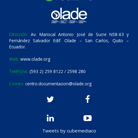
Dirección:
Av. Mariscal Antonio José de Sucre N58-63 y
Fernández Salvador Edif. Olade – San Carlos, Quito –
Ecuador.
Web:
www.olade.org
Teléfono:
(593 2) 259 8122 / 2598 280
Correo:
centro.documentacion@olade.org
Tweets by cubemediaco