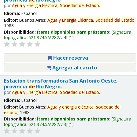
por
Agua
y
Energía
Eléctrica,
Sociedad
de
l
Estado
.
Idioma:
Español
Editor:
Buenos Aires:
Agua
y
Energía
Eléctrica,
Sociedad
de
l
Estado
,
1988
Disponibilidad:
Ítems disponibles para préstamo:
Signatura
topográfica:
621.374.5/A282/v.4
(1).
Hacer reserva
Agregar al carrito
Estacion transformadora San Antonio Oeste,
provincia
de
Río Negro.
por
Agua
y
Energía
Eléctrica,
Sociedad
de
l
Estado
.
Idioma:
Español
Editor:
Buenos Aires:
Agua
y
energía
eléctrica,
sociedad
de
l
estado
, 1988
Disponibilidad:
Ítems disponibles para préstamo:
Signatura
topográfica:
621.374.5/A282/v.3
(1).