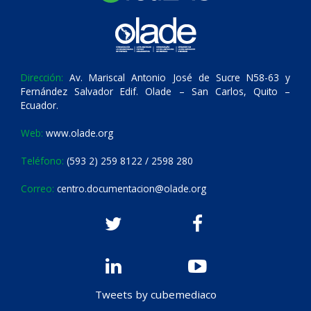
Dirección:
Av. Mariscal Antonio José de Sucre N58-63 y
Fernández Salvador Edif. Olade – San Carlos, Quito –
Ecuador.
Web:
www.olade.org
Teléfono:
(593 2) 259 8122 / 2598 280
Correo:
centro.documentacion@olade.org
Tweets by cubemediaco