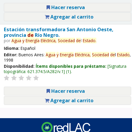
Hacer reserva
Agregar al carrito
Estación transformadora San Antonio Oeste,
provincia
de
Río Negro.
por
Agua
y
Energía
Eléctrica,
Sociedad
de
l
Estado
.
Idioma:
Español
Editor:
Buenos Aires:
Agua
y
Energía
Eléctrica,
Sociedad
de
l
Estado
,
1998
Disponibilidad:
Ítems disponibles para préstamo:
Signatura
topográfica:
621.374.5/A282/v.1
(1).
Hacer reserva
Agregar al carrito