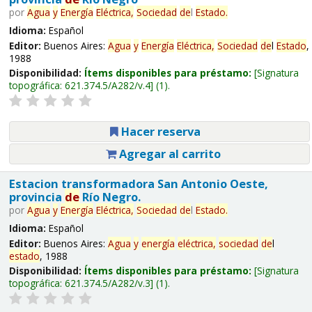
por
Agua
y
Energía
Eléctrica,
Sociedad
de
l
Estado
.
Idioma:
Español
Editor:
Buenos Aires:
Agua
y
Energía
Eléctrica,
Sociedad
de
l
Estado
,
1988
Disponibilidad:
Ítems disponibles para préstamo:
Signatura
topográfica:
621.374.5/A282/v.4
(1).
Hacer reserva
Agregar al carrito
Estacion transformadora San Antonio Oeste,
provincia
de
Río Negro.
por
Agua
y
Energía
Eléctrica,
Sociedad
de
l
Estado
.
Idioma:
Español
Editor:
Buenos Aires:
Agua
y
energía
eléctrica,
sociedad
de
l
estado
, 1988
Disponibilidad:
Ítems disponibles para préstamo:
Signatura
topográfica:
621.374.5/A282/v.3
(1).