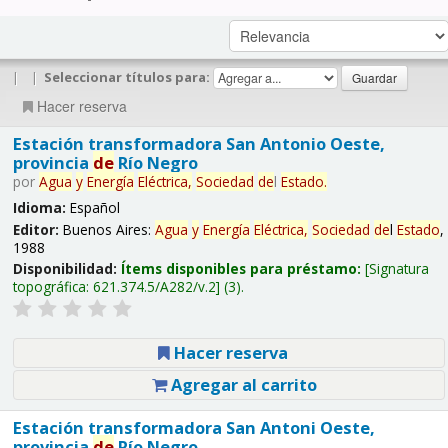
|
|
Seleccionar títulos para:
Hacer reserva
Estación transformadora San Antonio Oeste,
provincia
de
Río Negro
por
Agua
y
Energía
Eléctrica,
Sociedad
de
l
Estado
.
Idioma:
Español
Editor:
Buenos Aires:
Agua
y
Energía
Eléctrica,
Sociedad
de
l
Estado
,
1988
Disponibilidad:
Ítems disponibles para préstamo:
Signatura
topográfica:
621.374.5/A282/v.2
(3).
Hacer reserva
Agregar al carrito
Estación transformadora San Antoni Oeste,
provincia
de
Río Negro