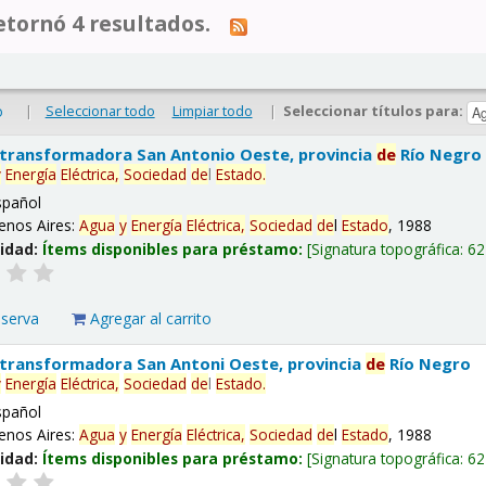
tornó 4 resultados.
|
Seleccionar todo
Limpiar todo
|
Seleccionar títulos para:
o
 transformadora San Antonio Oeste, provincia
de
Río Negro
y
Energía
Eléctrica,
Sociedad
de
l
Estado
.
spañol
enos Aires:
Agua
y
Energía
Eléctrica,
Sociedad
de
l
Estado
, 1988
lidad:
Ítems disponibles para préstamo:
Signatura topográfica:
62
eserva
Agregar al carrito
 transformadora San Antoni Oeste, provincia
de
Río Negro
y
Energía
Eléctrica,
Sociedad
de
l
Estado
.
spañol
enos Aires:
Agua
y
Energía
Eléctrica,
Sociedad
de
l
Estado
, 1988
lidad:
Ítems disponibles para préstamo:
Signatura topográfica:
62