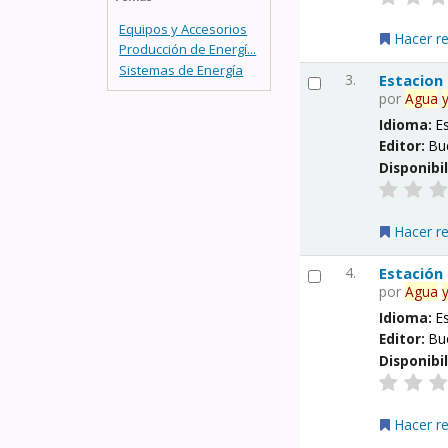
Equipos y Accesorios
Hacer r
Producción de Energí...
Sistemas de Energía
3.
Estacion
por
Agua
Idioma:
E
Editor:
Bu
Disponibi
Hacer r
4.
Estación
por
Agua
Idioma:
E
Editor:
Bu
Disponibi
Hacer r