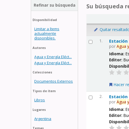
Refinar su búsqueda
Su búsqueda re
Disponibilidad
Limitar a ítems
Quitar resaltad
actualmente
disponibles.
1.
Estación
por
Agua
Autores
Idioma:
E
Agua y Energía Eléct...
Editor:
Bu
Agua y Energía Eléct...
Disponibi
Colecciones
Documentos Externos
Hacer r
Tipos de ítem
2.
Estación
Libros
por
Agua
Idioma:
E
Lugares
Editor:
Bu
Argentina
Disponibi
Temas