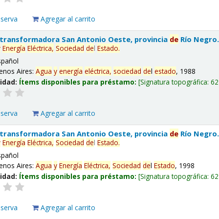
eserva
Agregar al carrito
 transformadora San Antonio Oeste, provincia
de
Río Negro
y
Energía
Eléctrica,
Sociedad
de
l
Estado
.
spañol
enos Aires:
Agua
y
energía
eléctrica,
sociedad
de
l
estado
, 1988
lidad:
Ítems disponibles para préstamo:
Signatura topográfica:
62
eserva
Agregar al carrito
 transformadora San Antonio Oeste, provincia
de
Río Negro
y
Energía
Eléctrica,
Sociedad
de
l
Estado
.
spañol
enos Aires:
Agua
y
Energía
Eléctrica,
Sociedad
de
l
Estado
, 1998
lidad:
Ítems disponibles para préstamo:
Signatura topográfica:
62
eserva
Agregar al carrito