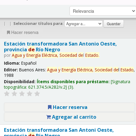
|
|
Seleccionar títulos para:
Hacer reserva
Estación transformadora San Antonio Oeste,
provincia
de
Río Negro
por
Agua
y
Energía
Eléctrica,
Sociedad
de
l
Estado
.
Idioma:
Español
Editor:
Buenos Aires:
Agua
y
Energía
Eléctrica,
Sociedad
de
l
Estado
,
1988
Disponibilidad:
Ítems disponibles para préstamo:
Signatura
topográfica:
621.374.5/A282/v.2
(3).
Hacer reserva
Agregar al carrito
Estación transformadora San Antoni Oeste,
provincia
de
Río Negro