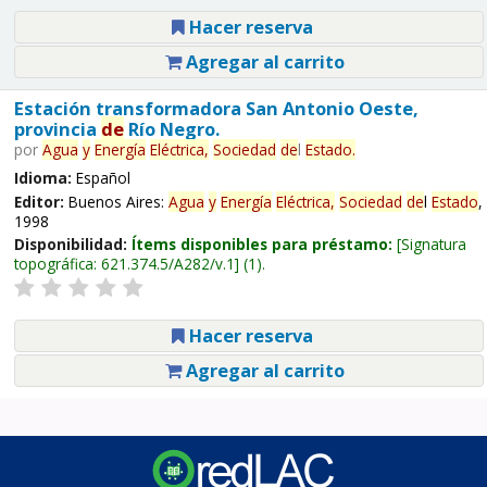
Hacer reserva
Agregar al carrito
Estación transformadora San Antonio Oeste,
provincia
de
Río Negro.
por
Agua
y
Energía
Eléctrica,
Sociedad
de
l
Estado
.
Idioma:
Español
Editor:
Buenos Aires:
Agua
y
Energía
Eléctrica,
Sociedad
de
l
Estado
,
1998
Disponibilidad:
Ítems disponibles para préstamo:
Signatura
topográfica:
621.374.5/A282/v.1
(1).
Hacer reserva
Agregar al carrito