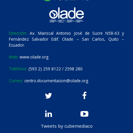
Dirección:
Av. Mariscal Antonio José de Sucre N58-63 y
Fernández Salvador Edif. Olade – San Carlos, Quito –
Ecuador.
Web:
www.olade.org
Teléfono:
(593 2) 259 8122 / 2598 280
Correo:
centro.documentacion@olade.org
Tweets by cubemediaco