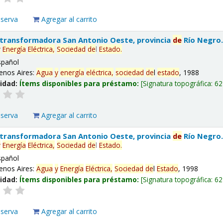
eserva
Agregar al carrito
 transformadora San Antonio Oeste, provincia
de
Río Negro
y
Energía
Eléctrica,
Sociedad
de
l
Estado
.
spañol
enos Aires:
Agua
y
energía
eléctrica,
sociedad
de
l
estado
, 1988
lidad:
Ítems disponibles para préstamo:
Signatura topográfica:
62
eserva
Agregar al carrito
 transformadora San Antonio Oeste, provincia
de
Río Negro
y
Energía
Eléctrica,
Sociedad
de
l
Estado
.
spañol
enos Aires:
Agua
y
Energía
Eléctrica,
Sociedad
de
l
Estado
, 1998
lidad:
Ítems disponibles para préstamo:
Signatura topográfica:
62
eserva
Agregar al carrito