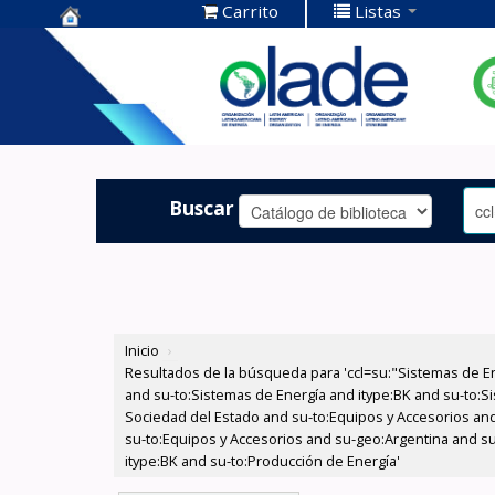
Carrito
Listas
Centro de
Documentación
OLADE -
Buscar
Inicio
›
Resultados de la búsqueda para 'ccl=su:"Sistemas de E
and su-to:Sistemas de Energía and itype:BK and su-to:Si
Sociedad del Estado and su-to:Equipos y Accesorios and
su-to:Equipos y Accesorios and su-geo:Argentina and s
itype:BK and su-to:Producción de Energía'