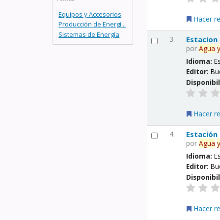
Equipos y Accesorios
Hacer r
Producción de Energí...
Sistemas de Energía
3.
Estacion
por
Agua
Idioma:
E
Editor:
Bu
Disponibi
Hacer r
4.
Estación
por
Agua
Idioma:
E
Editor:
Bu
Disponibi
Hacer r