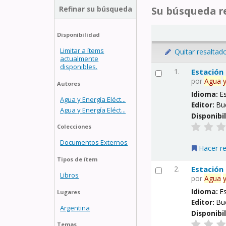
Refinar su búsqueda
Su búsqueda re
Disponibilidad
Limitar a ítems
Quitar resaltad
actualmente
disponibles.
1.
Estación
por
Agua
Autores
Idioma:
E
Agua y Energía Eléct...
Editor:
Bu
Agua y Energía Eléct...
Disponibi
Colecciones
Documentos Externos
Hacer r
Tipos de ítem
2.
Estación
Libros
por
Agua
Idioma:
E
Lugares
Editor:
Bu
Argentina
Disponibi
Temas