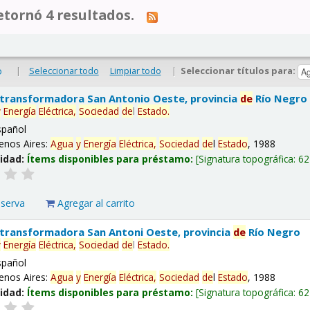
tornó 4 resultados.
|
Seleccionar todo
Limpiar todo
|
Seleccionar títulos para:
o
 transformadora San Antonio Oeste, provincia
de
Río Negro
y
Energía
Eléctrica,
Sociedad
de
l
Estado
.
spañol
enos Aires:
Agua
y
Energía
Eléctrica,
Sociedad
de
l
Estado
, 1988
lidad:
Ítems disponibles para préstamo:
Signatura topográfica:
62
eserva
Agregar al carrito
 transformadora San Antoni Oeste, provincia
de
Río Negro
y
Energía
Eléctrica,
Sociedad
de
l
Estado
.
spañol
enos Aires:
Agua
y
Energía
Eléctrica,
Sociedad
de
l
Estado
, 1988
lidad:
Ítems disponibles para préstamo:
Signatura topográfica:
62