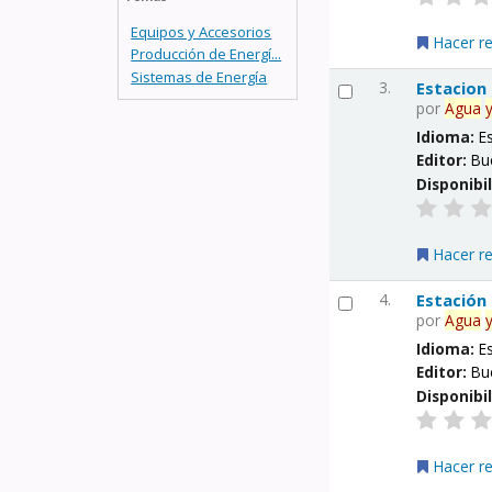
Equipos y Accesorios
Hacer r
Producción de Energí...
Sistemas de Energía
3.
Estacion
por
Agua
Idioma:
E
Editor:
Bu
Disponibi
Hacer r
4.
Estación
por
Agua
Idioma:
E
Editor:
Bu
Disponibi
Hacer r