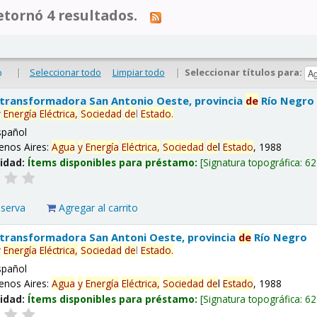
tornó 4 resultados.
|
Seleccionar todo
Limpiar todo
|
Seleccionar títulos para:
o
 transformadora San Antonio Oeste, provincia
de
Río Negro
y
Energía
Eléctrica,
Sociedad
de
l
Estado
.
spañol
enos Aires:
Agua
y
Energía
Eléctrica,
Sociedad
de
l
Estado
, 1988
lidad:
Ítems disponibles para préstamo:
Signatura topográfica:
62
eserva
Agregar al carrito
 transformadora San Antoni Oeste, provincia
de
Río Negro
y
Energía
Eléctrica,
Sociedad
de
l
Estado
.
spañol
enos Aires:
Agua
y
Energía
Eléctrica,
Sociedad
de
l
Estado
, 1988
lidad:
Ítems disponibles para préstamo:
Signatura topográfica:
62