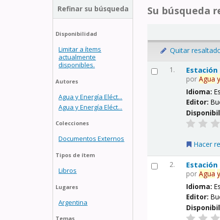
Refinar su búsqueda
Su búsqueda re
Disponibilidad
Limitar a ítems
Quitar resaltad
actualmente
disponibles.
1.
Estación
por
Agua
Autores
Idioma:
E
Agua y Energía Eléct...
Editor:
Bu
Agua y Energía Eléct...
Disponibi
Colecciones
Documentos Externos
Hacer r
Tipos de ítem
2.
Estación
Libros
por
Agua
Idioma:
E
Lugares
Editor:
Bu
Argentina
Disponibi
Temas