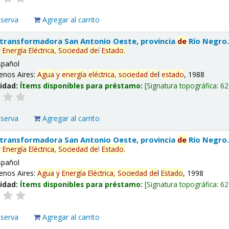
eserva
Agregar al carrito
 transformadora San Antonio Oeste, provincia
de
Río Negro
y
Energía
Eléctrica,
Sociedad
de
l
Estado
.
spañol
enos Aires:
Agua
y
energía
eléctrica,
sociedad
de
l
estado
, 1988
lidad:
Ítems disponibles para préstamo:
Signatura topográfica:
62
eserva
Agregar al carrito
 transformadora San Antonio Oeste, provincia
de
Río Negro
y
Energía
Eléctrica,
Sociedad
de
l
Estado
.
spañol
enos Aires:
Agua
y
Energía
Eléctrica,
Sociedad
de
l
Estado
, 1998
lidad:
Ítems disponibles para préstamo:
Signatura topográfica:
62
eserva
Agregar al carrito