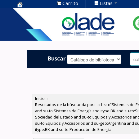
Carrito
Listas
Centro de
Documentación
OLADE -
Buscar
Inicio
›
Resultados de la búsqueda para 'ccl=su:"Sistemas de E
and su-to:Sistemas de Energía and itype:BK and su-to:Si
Sociedad del Estado and su-to:Equipos y Accesorios and
su-to:Equipos y Accesorios and su-geo:Argentina and s
itype:BK and su-to:Producción de Energía'