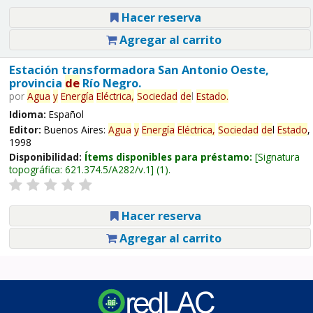
Hacer reserva
Agregar al carrito
Estación transformadora San Antonio Oeste,
provincia
de
Río Negro.
por
Agua
y
Energía
Eléctrica,
Sociedad
de
l
Estado
.
Idioma:
Español
Editor:
Buenos Aires:
Agua
y
Energía
Eléctrica,
Sociedad
de
l
Estado
,
1998
Disponibilidad:
Ítems disponibles para préstamo:
Signatura
topográfica:
621.374.5/A282/v.1
(1).
Hacer reserva
Agregar al carrito