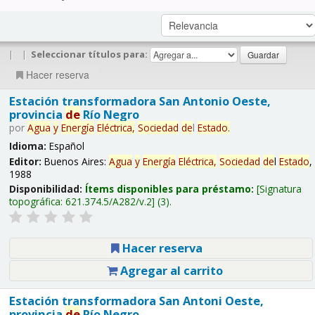
|
|
Seleccionar títulos para:
Hacer reserva
Estación transformadora San Antonio Oeste,
provincia
de
Río Negro
por
Agua
y
Energía
Eléctrica,
Sociedad
de
l
Estado
.
Idioma:
Español
Editor:
Buenos Aires:
Agua
y
Energía
Eléctrica,
Sociedad
de
l
Estado
,
1988
Disponibilidad:
Ítems disponibles para préstamo:
Signatura
topográfica:
621.374.5/A282/v.2
(3).
Hacer reserva
Agregar al carrito
Estación transformadora San Antoni Oeste,
provincia
de
Río Negro