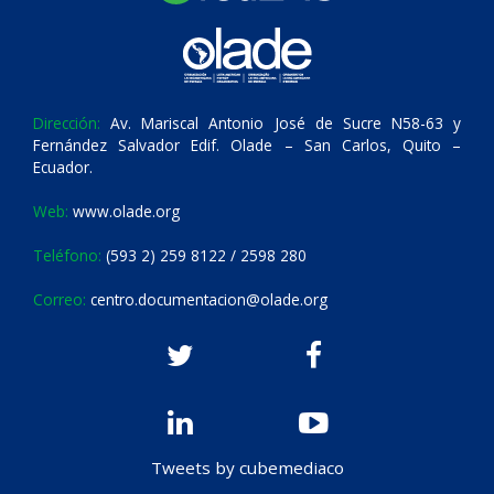
Dirección:
Av. Mariscal Antonio José de Sucre N58-63 y
Fernández Salvador Edif. Olade – San Carlos, Quito –
Ecuador.
Web:
www.olade.org
Teléfono:
(593 2) 259 8122 / 2598 280
Correo:
centro.documentacion@olade.org
Tweets by cubemediaco