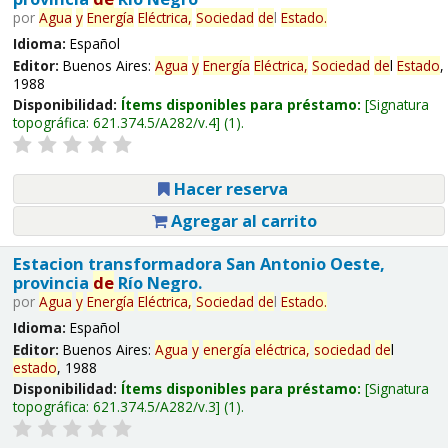
por
Agua
y
Energía
Eléctrica,
Sociedad
de
l
Estado
.
Idioma:
Español
Editor:
Buenos Aires:
Agua
y
Energía
Eléctrica,
Sociedad
de
l
Estado
,
1988
Disponibilidad:
Ítems disponibles para préstamo:
Signatura
topográfica:
621.374.5/A282/v.4
(1).
Hacer reserva
Agregar al carrito
Estacion transformadora San Antonio Oeste,
provincia
de
Río Negro.
por
Agua
y
Energía
Eléctrica,
Sociedad
de
l
Estado
.
Idioma:
Español
Editor:
Buenos Aires:
Agua
y
energía
eléctrica,
sociedad
de
l
estado
, 1988
Disponibilidad:
Ítems disponibles para préstamo:
Signatura
topográfica:
621.374.5/A282/v.3
(1).