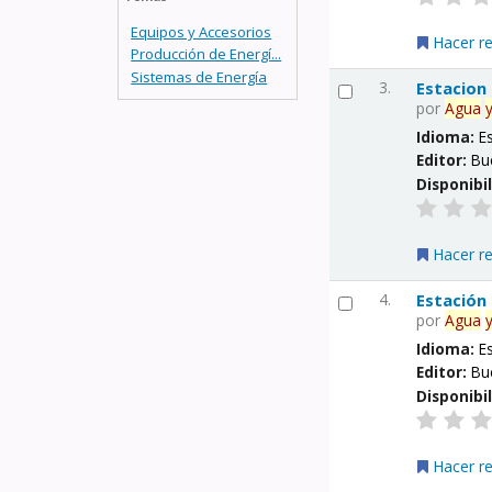
Equipos y Accesorios
Hacer r
Producción de Energí...
Sistemas de Energía
3.
Estacion
por
Agua
Idioma:
E
Editor:
Bu
Disponibi
Hacer r
4.
Estación
por
Agua
Idioma:
E
Editor:
Bu
Disponibi
Hacer r