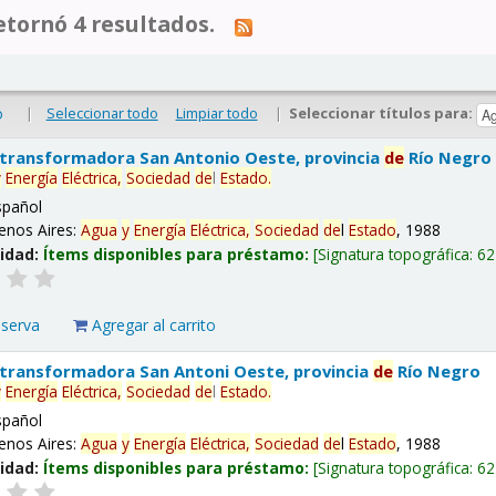
tornó 4 resultados.
|
Seleccionar todo
Limpiar todo
|
Seleccionar títulos para:
o
 transformadora San Antonio Oeste, provincia
de
Río Negro
y
Energía
Eléctrica,
Sociedad
de
l
Estado
.
spañol
enos Aires:
Agua
y
Energía
Eléctrica,
Sociedad
de
l
Estado
, 1988
lidad:
Ítems disponibles para préstamo:
Signatura topográfica:
62
eserva
Agregar al carrito
 transformadora San Antoni Oeste, provincia
de
Río Negro
y
Energía
Eléctrica,
Sociedad
de
l
Estado
.
spañol
enos Aires:
Agua
y
Energía
Eléctrica,
Sociedad
de
l
Estado
, 1988
lidad:
Ítems disponibles para préstamo:
Signatura topográfica:
62