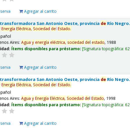
eserva
Agregar al carrito
 transformadora San Antonio Oeste, provincia
de
Río Negro
y
Energía
Eléctrica,
Sociedad
de
l
Estado
.
spañol
enos Aires:
Agua
y
energía
eléctrica,
sociedad
de
l
estado
, 1988
lidad:
Ítems disponibles para préstamo:
Signatura topográfica:
62
eserva
Agregar al carrito
 transformadora San Antonio Oeste, provincia
de
Río Negro
y
Energía
Eléctrica,
Sociedad
de
l
Estado
.
spañol
enos Aires:
Agua
y
Energía
Eléctrica,
Sociedad
de
l
Estado
, 1998
lidad:
Ítems disponibles para préstamo:
Signatura topográfica:
62
eserva
Agregar al carrito