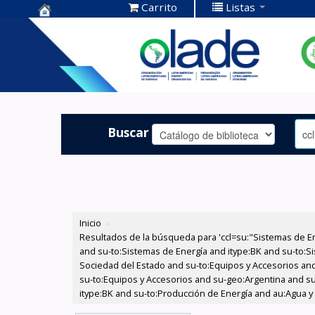
Carrito
Listas
Centro de
Documentación
OLADE -
Buscar
Inicio
›
Resultados de la búsqueda para 'ccl=su:"Sistemas de E
and su-to:Sistemas de Energía and itype:BK and su-to:Si
Sociedad del Estado and su-to:Equipos y Accesorios and
su-to:Equipos y Accesorios and su-geo:Argentina and s
itype:BK and su-to:Producción de Energía and au:Agua y E