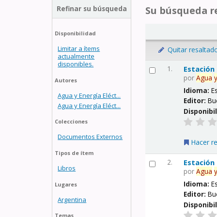
Refinar su búsqueda
Su búsqueda re
Disponibilidad
Limitar a ítems
Quitar resaltad
actualmente
disponibles.
1.
Estación
por
Agua
Autores
Idioma:
E
Agua y Energía Eléct...
Editor:
Bu
Agua y Energía Eléct...
Disponibi
Colecciones
Documentos Externos
Hacer r
Tipos de ítem
2.
Estación
Libros
por
Agua
Idioma:
E
Lugares
Editor:
Bu
Argentina
Disponibi
Temas