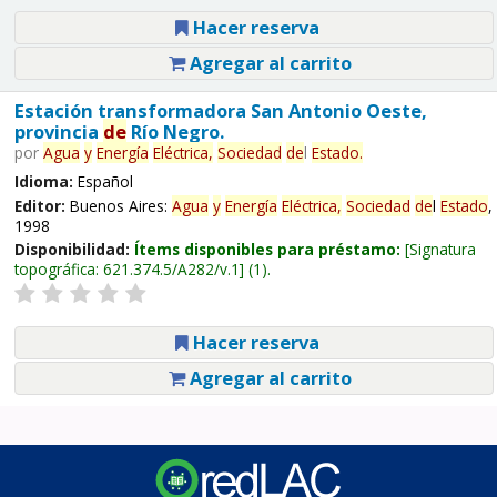
Hacer reserva
Agregar al carrito
Estación transformadora San Antonio Oeste,
provincia
de
Río Negro.
por
Agua
y
Energía
Eléctrica,
Sociedad
de
l
Estado
.
Idioma:
Español
Editor:
Buenos Aires:
Agua
y
Energía
Eléctrica,
Sociedad
de
l
Estado
,
1998
Disponibilidad:
Ítems disponibles para préstamo:
Signatura
topográfica:
621.374.5/A282/v.1
(1).
Hacer reserva
Agregar al carrito