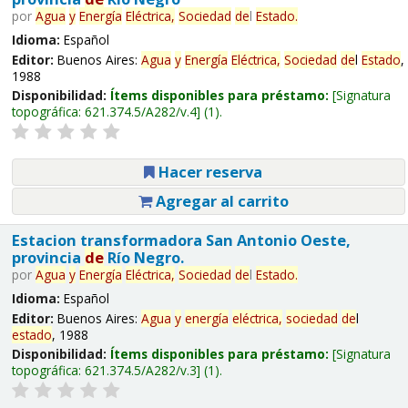
por
Agua
y
Energía
Eléctrica,
Sociedad
de
l
Estado
.
Idioma:
Español
Editor:
Buenos Aires:
Agua
y
Energía
Eléctrica,
Sociedad
de
l
Estado
,
1988
Disponibilidad:
Ítems disponibles para préstamo:
Signatura
topográfica:
621.374.5/A282/v.4
(1).
Hacer reserva
Agregar al carrito
Estacion transformadora San Antonio Oeste,
provincia
de
Río Negro.
por
Agua
y
Energía
Eléctrica,
Sociedad
de
l
Estado
.
Idioma:
Español
Editor:
Buenos Aires:
Agua
y
energía
eléctrica,
sociedad
de
l
estado
, 1988
Disponibilidad:
Ítems disponibles para préstamo:
Signatura
topográfica:
621.374.5/A282/v.3
(1).