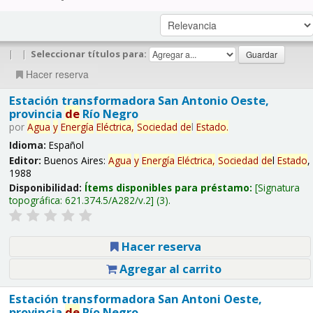
|
|
Seleccionar títulos para:
Hacer reserva
Estación transformadora San Antonio Oeste,
provincia
de
Río Negro
por
Agua
y
Energía
Eléctrica,
Sociedad
de
l
Estado
.
Idioma:
Español
Editor:
Buenos Aires:
Agua
y
Energía
Eléctrica,
Sociedad
de
l
Estado
,
1988
Disponibilidad:
Ítems disponibles para préstamo:
Signatura
topográfica:
621.374.5/A282/v.2
(3).
Hacer reserva
Agregar al carrito
Estación transformadora San Antoni Oeste,
provincia
de
Río Negro