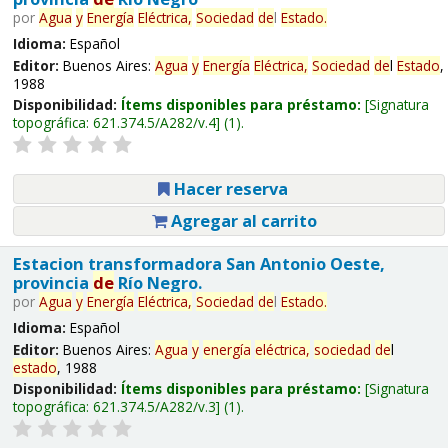
por
Agua
y
Energía
Eléctrica,
Sociedad
de
l
Estado
.
Idioma:
Español
Editor:
Buenos Aires:
Agua
y
Energía
Eléctrica,
Sociedad
de
l
Estado
,
1988
Disponibilidad:
Ítems disponibles para préstamo:
Signatura
topográfica:
621.374.5/A282/v.4
(1).
Hacer reserva
Agregar al carrito
Estacion transformadora San Antonio Oeste,
provincia
de
Río Negro.
por
Agua
y
Energía
Eléctrica,
Sociedad
de
l
Estado
.
Idioma:
Español
Editor:
Buenos Aires:
Agua
y
energía
eléctrica,
sociedad
de
l
estado
, 1988
Disponibilidad:
Ítems disponibles para préstamo:
Signatura
topográfica:
621.374.5/A282/v.3
(1).