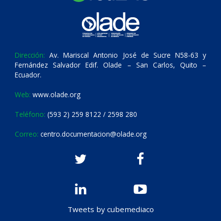
Dirección:
Av. Mariscal Antonio José de Sucre N58-63 y
Fernández Salvador Edif. Olade – San Carlos, Quito –
Ecuador.
Web:
www.olade.org
Teléfono:
(593 2) 259 8122 / 2598 280
Correo:
centro.documentacion@olade.org
Tweets by cubemediaco