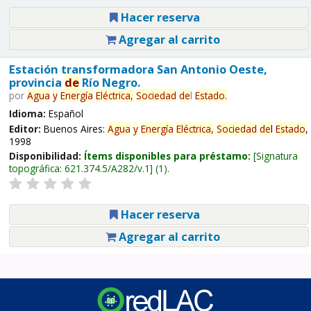
Hacer reserva
Agregar al carrito
Estación transformadora San Antonio Oeste,
provincia
de
Río Negro.
por
Agua
y
Energía
Eléctrica,
Sociedad
de
l
Estado
.
Idioma:
Español
Editor:
Buenos Aires:
Agua
y
Energía
Eléctrica,
Sociedad
de
l
Estado
,
1998
Disponibilidad:
Ítems disponibles para préstamo:
Signatura
topográfica:
621.374.5/A282/v.1
(1).
Hacer reserva
Agregar al carrito