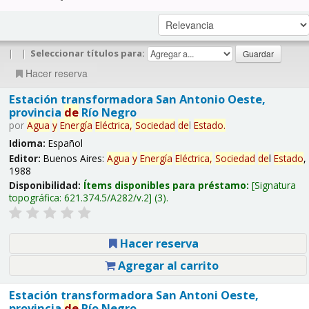
|
|
Seleccionar títulos para:
Hacer reserva
Estación transformadora San Antonio Oeste,
provincia
de
Río Negro
por
Agua
y
Energía
Eléctrica,
Sociedad
de
l
Estado
.
Idioma:
Español
Editor:
Buenos Aires:
Agua
y
Energía
Eléctrica,
Sociedad
de
l
Estado
,
1988
Disponibilidad:
Ítems disponibles para préstamo:
Signatura
topográfica:
621.374.5/A282/v.2
(3).
Hacer reserva
Agregar al carrito
Estación transformadora San Antoni Oeste,
provincia
de
Río Negro