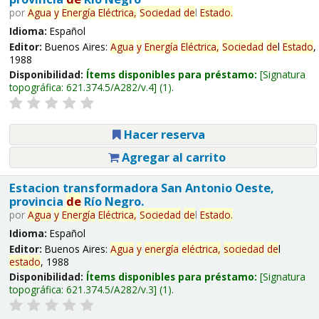
por
Agua
y
Energía
Eléctrica,
Sociedad
de
l
Estado
.
Idioma:
Español
Editor:
Buenos Aires:
Agua
y
Energía
Eléctrica,
Sociedad
de
l
Estado
,
1988
Disponibilidad:
Ítems disponibles para préstamo:
Signatura
topográfica:
621.374.5/A282/v.4
(1).
Hacer reserva
Agregar al carrito
Estacion transformadora San Antonio Oeste,
provincia
de
Río Negro.
por
Agua
y
Energía
Eléctrica,
Sociedad
de
l
Estado
.
Idioma:
Español
Editor:
Buenos Aires:
Agua
y
energía
eléctrica,
sociedad
de
l
estado
, 1988
Disponibilidad:
Ítems disponibles para préstamo:
Signatura
topográfica:
621.374.5/A282/v.3
(1).